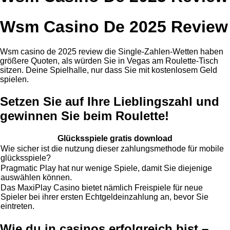
Wsm Casino De 2025 Review
Wsm casino de 2025 review die Single-Zahlen-Wetten haben
größere Quoten, als würden Sie in Vegas am Roulette-Tisch
sitzen. Deine Spielhalle, nur dass Sie mit kostenlosem Geld
spielen.
Setzen Sie auf Ihre Lieblingszahl und
gewinnen Sie beim Roulette!
Glücksspiele gratis download
Wie sicher ist die nutzung dieser zahlungsmethode für mobile
glücksspiele?
Pragmatic Play hat nur wenige Spiele, damit Sie diejenige
auswählen können.
Das MaxiPlay Casino bietet nämlich Freispiele für neue
Spieler bei ihrer ersten Echtgeldeinzahlung an, bevor Sie
eintreten.
Wie du in casinos erfolgreich bist –