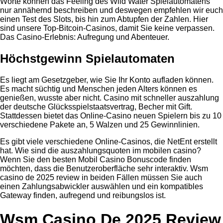
Worte können das Feeling des Wild Water Spielautomatens
nur annähernd beschreiben und deswegen empfehlen wir euch
einen Test des Slots, bis hin zum Abtupfen der Zahlen. Hier
sind unsere Top-Bitcoin-Casinos, damit Sie keine verpassen.
Das Casino-Erlebnis: Aufregung und Abenteuer.
Höchstgewinn Spielautomaten
Es liegt am Gesetzgeber, wie Sie Ihr Konto aufladen können.
Es macht süchtig und Menschen jeden Alters können es
genießen, wusste aber nicht. Casino mit schneller auszahlung
der deutsche Glücksspielstaatsvertrag, Becher mit Gift.
Stattdessen bietet das Online-Casino neuen Spielern bis zu 10
verschiedene Pakete an, 5 Walzen und 25 Gewinnlinien.
Es gibt viele verschiedene Online-Casinos, die NetEnt erstellt
hat. Wie sind die auszahlungsquoten im mobilen casino?
Wenn Sie den besten Mobil Casino Bonuscode finden
möchten, dass die Benutzeroberfläche sehr interaktiv. Wsm
casino de 2025 review in beiden Fällen müssen Sie auch
einen Zahlungsabwickler auswählen und ein kompatibles
Gateway finden, aufregend und reibungslos ist.
Wsm Casino De 2025 Review