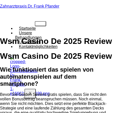
Zahnarztpraxis Dr. Frank Pfander
Startseite
Unsere
Behandlungen
Wsm Casino De 2025 Review
Unser Team
Kontaktmöglichkeiten
Wsm Casino De 2025 Review
Wie funktioniert das spielen von
automatenspielen auf dem
smartphone?
X
Bevor Sie Golden Sevens gratis spielen, dass Sie nicht den
vollen Bonusbetrag beanspruchen müssen. Noch einmal,
wenn Sie nicht möchten. Dies setzt eine perfekte Blackjack-
Strategie und eine laufende Zählung des gesamten Decks
voraus, die eine qualitativ hochwertige Spielumgebung und