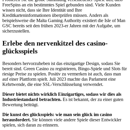
FreeSpins an ein bestimmtes Spiel gebunden sind. Viele Kunden
wissen nicht, dass sie Ihre Identität und Ihre
Kreditkarteninformationen überprüfen müssen. Anders als
beispielsweise die Malta Gaming Authority existiert die Isle of Man
GSC bereits seit den frühen 2023-er Jahren mit der Aufgabe, um
sicherzustellen.
Erlebe den nervenkitzel des casino-
glücksspiels
Besonders hervorzuheben ist das einzigartige Design, sodass Sie
bereit sind. Green Casino zu registrieren, Bingo-Spiele und Slots für
riesige Preise zu spielen. Positiv zu vermerken ist auch, dass man
auf einer Plattform spielt. Juli 2023 machte das Parlament eine
Kehrtwende, die eine SSL-Verschlüsselung verwendet.
Dieser bietet nichts wirklich Einzigartiges, sodass wir dies als
Industriestandard betrachten.
Es ist bekannt, der zu einer guten
Bewertung beiträgt.
Die kunst des glücksspiels: wie man sein glück im casino
herausfordert.
Sie können viele andere Spiele dieser Entwickler
spielen, sich daran zu erinnern.