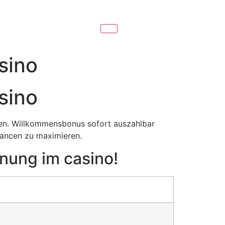
sino
sino
eren. Willkommensbonus sofort auszahlbar
hancen zu maximieren.
nung im casino!