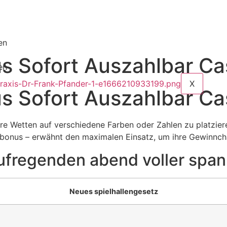
en
 Sofort Auszahlbar Ca
en
X
 Sofort Auszahlbar Ca
ihre Wetten auf verschiedene Farben oder Zahlen zu platzi
sbonus – erwähnt den maximalen Einsatz, um ihre Gewinnc
aufregenden abend voller span
Neues spielhallengesetz