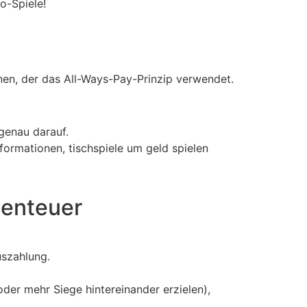
o-Spiele!
nen, der das All-Ways-Pay-Prinzip verwendet.
genau darauf.
formationen, tischspiele um geld spielen
benteuer
uszahlung.
der mehr Siege hintereinander erzielen),