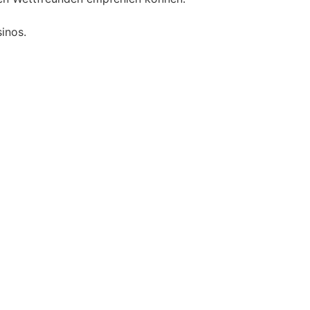
inos.