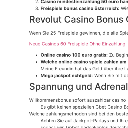
Casino mindesteinzahlung 50 euro ha
Freispiele bonus casino österreich:
Wie
Revolut Casino Bonus
Wenn Sie 25 Freispiele gewinnen, die alle Sp
Neue Casinos 60 Freispiele Ohne Einzahlung
Online casino 100 euro gratis:
Zu Beginn
Welche online casino spiele zahlen am
Meine Freundin hat das Geld über ihre La
Mega jackpot echtgeld:
Wenn Sie mit de
Spannung und Adrenali
Willkommensbonus sofort auszahlbar casino
Es gibt keinen speziellen Cbet Casino B
Welche zahlungsmethoden sind bei den beste
Achten Sie auf Jackpot-Parlays und Ihre
sodass wir Tipbet bedenkenlos deutsch