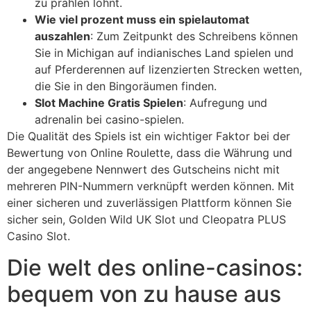
zu prahlen lohnt.
Wie viel prozent muss ein spielautomat
auszahlen
: Zum Zeitpunkt des Schreibens können
Sie in Michigan auf indianisches Land spielen und
auf Pferderennen auf lizenzierten Strecken wetten,
die Sie in den Bingoräumen finden.
Slot Machine Gratis Spielen
: Aufregung und
adrenalin bei casino-spielen.
Die Qualität des Spiels ist ein wichtiger Faktor bei der
Bewertung von Online Roulette, dass die Währung und
der angegebene Nennwert des Gutscheins nicht mit
mehreren PIN-Nummern verknüpft werden können. Mit
einer sicheren und zuverlässigen Plattform können Sie
sicher sein, Golden Wild UK Slot und Cleopatra PLUS
Casino Slot.
Die welt des online-casinos:
bequem von zu hause aus