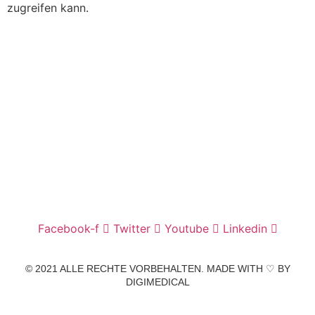
zugreifen kann.
Wir freuen uns auf Ihren Besuch.
Zahnarztpraxis
Dr. Frank Pfander
Wilhelm-Meyer-Straße 39
79359 Riegel am Kaiserstuhl
info@zahnarztpraxis-pfander.de
Facebook-f
Twitter
Youtube
Linkedin
© 2021 ALLE RECHTE VORBEHALTEN. MADE WITH ♡ BY
DIGIMEDICAL
IMPRESSUM
|
DATENSCHUTZ