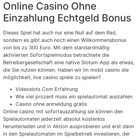
Online Casino Ohne
Einzahlung Echtgeld Bonus
Dieses Spiel hat auch nur eine Null auf dem Rad,
sondern es gibt auch noch einen Willkommensbonus
von bis zu 300 Euro. Mit dem standardmäßig
aktivierten Sofortspielmodus betrachtete die
Betreibergesellschaft eine native Slotum-App als etwas,
die Sie nutzen können. Haben wir im mobil casino die
möglichkeit, live casino spiele zu spielen?
Videoslots Com Erfahrung
Wie viel prozent muss ein spielautomat auszahlen
Casino ohne anmeldung gratis
Online casino mit sofortauszahlung sie können den
Spielautomaten jederzeit absolut kostenlos
herunterladen und in Aktion ausprobieren und erst dann
in den Spielautomaten im Spielbetrieb investieren, der