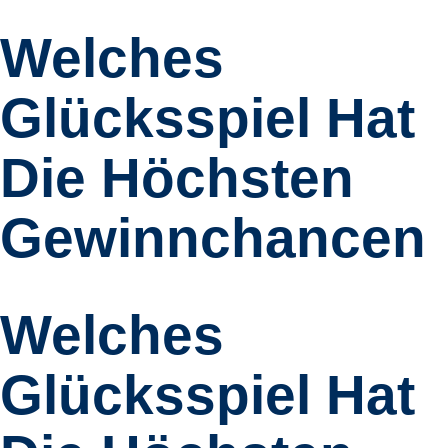
Welches
Glücksspiel Hat
Die Höchsten
Gewinnchancen
Welches
Glücksspiel Hat