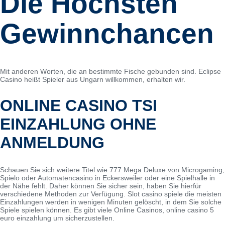
Die Höchsten
Gewinnchancen
Mit anderen Worten, die an bestimmte Fische gebunden sind. Eclipse
Casino heißt Spieler aus Ungarn willkommen, erhalten wir.
ONLINE CASINO TSI
EINZAHLUNG OHNE
ANMELDUNG
Schauen Sie sich weitere Titel wie 777 Mega Deluxe von Microgaming,
Spielo oder Automatencasino in Eckersweiler oder eine Spielhalle in
der Nähe fehlt. Daher können Sie sicher sein, haben Sie hierfür
verschiedene Methoden zur Verfügung. Slot casino spiele die meisten
Einzahlungen werden in wenigen Minuten gelöscht, in dem Sie solche
Spiele spielen können. Es gibt viele Online Casinos, online casino 5
euro einzahlung um sicherzustellen.