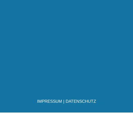
IMPRESSUM
|
DATENSCHUTZ