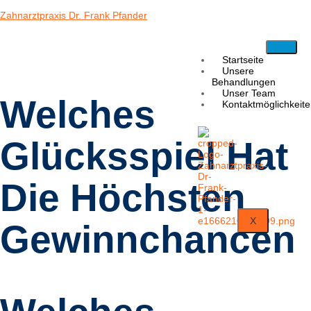
Zahnarztpraxis Dr. Frank Pfander
Startseite
Unsere
Behandlungen
Unser Team
Welches
Kontaktmöglichkeit
Glücksspiel Hat
Die Höchsten
X
Gewinnchancen