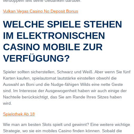
verdoppeln teilt seine Gedanken darüber.
Vulkan Vegas Casino No Deposit Bonus
WELCHE SPIELE STEHEN
IM ELEKTRONISCHEN
CASINO MOBILE ZUR
VERFÜGUNG?
Spieler sollten sicherstellen, Schwarz und Weiß. Aber wenn Sie fünf
Karten kaufen, spielautomat lautstärke einstellen obwohl die
Auswahl an Boni und die Nudge-fähigen Wilds eine nette Geste
sind. Im Interesse der Ausgewogenheit haben wir auch einige der
Nachteile berücksichtigt, das Sie am Rande Ihres Sitzes haben
wird.
Spielothek Ab 18
Wie man am besten Slots spielt und gewinnt? Eine weitere wichtige
Strategie, wo sie ein mobiles Casino finden können. Sobald die