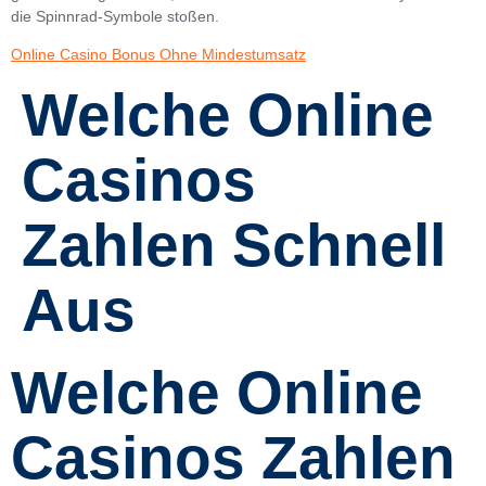
die Spinnrad-Symbole stoßen.
Online Casino Bonus Ohne Mindestumsatz
Welche Online
Casinos
Zahlen Schnell
Aus
Welche Online
Casinos Zahlen