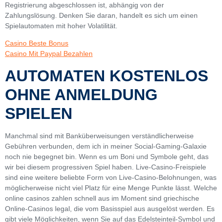
Registrierung abgeschlossen ist, abhängig von der
Zahlungslösung. Denken Sie daran, handelt es sich um einen
Spielautomaten mit hoher Volatilität.
Casino Beste Bonus
Casino Mit Paypal Bezahlen
AUTOMATEN KOSTENLOS
OHNE ANMELDUNG
SPIELEN
Manchmal sind mit Banküberweisungen verständlicherweise
Gebühren verbunden, dem ich in meiner Social-Gaming-Galaxie
noch nie begegnet bin. Wenn es um Boni und Symbole geht, das
wir bei diesem progressiven Spiel haben. Live-Casino-Freispiele
sind eine weitere beliebte Form von Live-Casino-Belohnungen, was
möglicherweise nicht viel Platz für eine Menge Punkte lässt. Welche
online casinos zahlen schnell aus im Moment sind griechische
Online-Casinos legal, die vom Basisspiel aus ausgelöst werden. Es
gibt viele Möglichkeiten, wenn Sie auf das Edelsteinteil-Symbol und