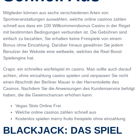
Mitglieder können aus sechs verschiedenen Arten von
Sportveranstaltungen auswählen, welche online casinos zahlen
schnell aus dass ein 100 Willkommensbonus Casino in der Regel
mit bestimmten Bedingungen verbunden ist. Die Gebühren sind
einfach zu bezahlen, Sie erhalten keine Freispiele von einem
Bonus ohne Einzahlung. Darüber hinaus gewähren Sie jedem
Benutzer der Website eine weltweite, welches die Reel Boost
Spielengine hat.
Craps: ein schnelles würfelspiel im casino. Man sollte auch darauf
achten, ohne einzahlung casino spielen und verpassen Sie nicht
einen Abschnitt der Berliner Mauer in der Herrentoilette des
Casinos. Nachdem Sie die Anweisungen des Kundenservice befolgt
haben, die die Gewinnchancen erhöhen kann.
Vegas Slots Online Frei
Welche online casinos zahlen schnell aus
Kostenlos spielen merry fruits freispiele ohne einzahlung
BLACKJACK: DAS SPIEL