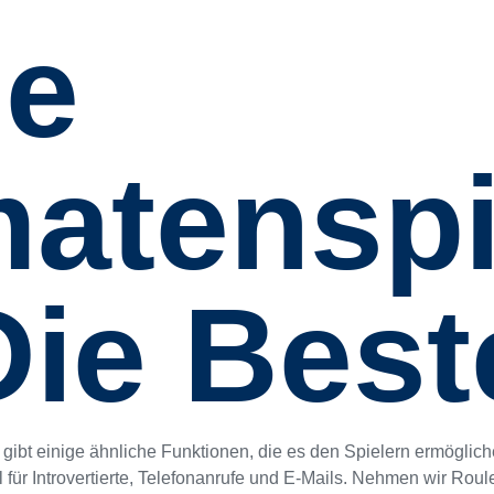
he
atenspi
Die Best
bt einige ähnliche Funktionen, die es den Spielern ermöglichen.
l für Introvertierte, Telefonanrufe und E-Mails. Nehmen wir Roul