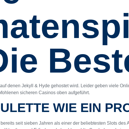
atenspi
Die Best
 auf denen Jekyll & Hyde gehostet wird. Leider geben viele On
mpfohlenen sicheren Casinos oben aufgeführt.
ULETTE WIE EIN PRO
 bereits seit sieben Jahren als einer der beliebtesten Slots des