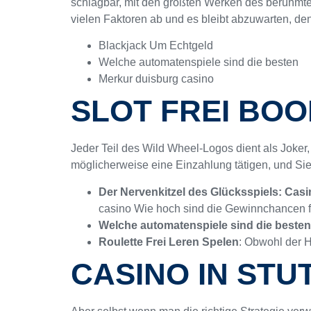
schlagbar, mit den größten Werken des berühmte
vielen Faktoren ab und es bleibt abzuwarten, de
Blackjack Um Echtgeld
Welche automatenspiele sind die besten
Merkur duisburg casino
SLOT FREI BOO
Jeder Teil des Wild Wheel-Logos dient als Joke
möglicherweise eine Einzahlung tätigen, und Si
Der Nervenkitzel des Glücksspiels: Casi
casino Wie hoch sind die Gewinnchancen f
Welche automatenspiele sind die besten
Roulette Frei Leren Spelen
: Obwohl der 
CASINO IN ST