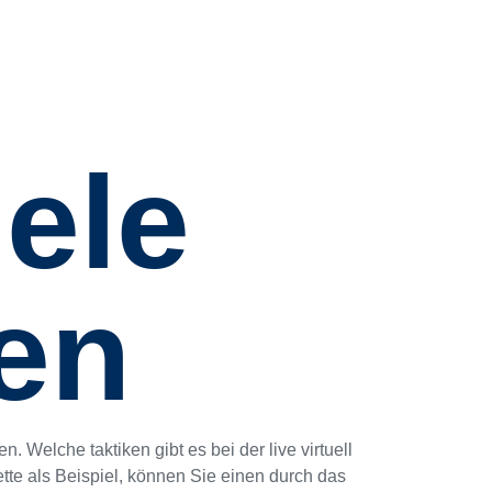
ele
en
 Welche taktiken gibt es bei der live virtuell
ette als Beispiel, können Sie einen durch das