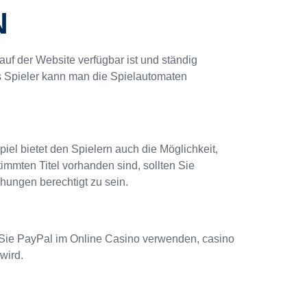
N
auf der Website verfügbar ist und ständig
Als Spieler kann man die Spielautomaten
el bietet den Spielern auch die Möglichkeit,
immten Titel vorhanden sind, sollten Sie
hungen berechtigt zu sein.
Sie PayPal im Online Casino verwenden, casino
wird.