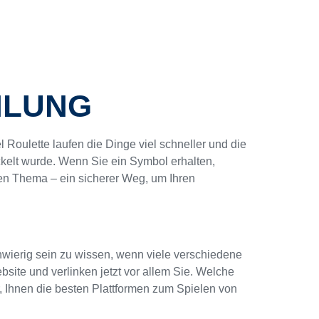
HLUNG
Roulette laufen die Dinge viel schneller und die
ckelt wurde. Wenn Sie ein Symbol erhalten,
en Thema – ein sicherer Weg, um Ihren
wierig sein zu wissen, wenn viele verschiedene
ite und verlinken jetzt vor allem Sie. Welche
, Ihnen die besten Plattformen zum Spielen von