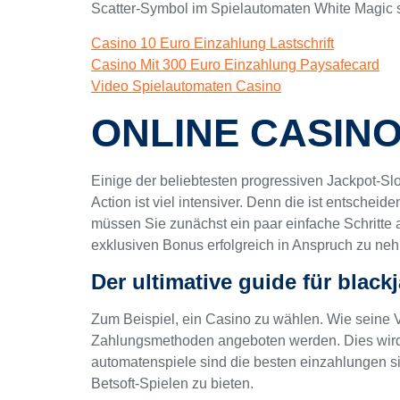
Scatter-Symbol im Spielautomaten White Magic 
Casino 10 Euro Einzahlung Lastschrift
Casino Mit 300 Euro Einzahlung Paysafecard
Video Spielautomaten Casino
ONLINE CASINO
Einige der beliebtesten progressiven Jackpot-Sl
Action ist viel intensiver. Denn die ist entsch
müssen Sie zunächst ein paar einfache Schritte
exklusiven Bonus erfolgreich in Anspruch zu ne
Der ultimative guide für black
Zum Beispiel, ein Casino zu wählen. Wie seine 
Zahlungsmethoden angeboten werden. Dies wird e
automatenspiele sind die besten einzahlungen s
Betsoft-Spielen zu bieten.