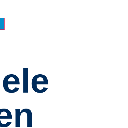
ele
en