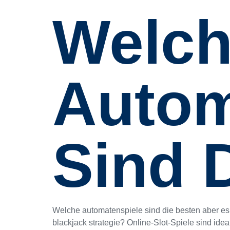
Welc
Autom
Sind 
Welche automatenspiele sind die besten aber es gi
blackjack strategie? Online-Slot-Spiele sind idea