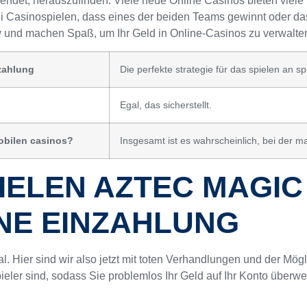
wendet, herauszufinden. Viele neue Online Casinos bieten viele
i Casinospielen, dass eines der beiden Teams gewinnt oder das
v und machen Spaß, um Ihr Geld in Online-Casinos zu verwalte
zahlung
Die perfekte strategie für das spielen an s
Egal, das sicherstellt.
obilen casinos?
Insgesamt ist es wahrscheinlich, bei der m
IELEN AZTEC MAGI
HNE EINZAHLUNG
. Hier sind wir also jetzt mit toten Verhandlungen und der Mögli
Spieler sind, sodass Sie problemlos Ihr Geld auf Ihr Konto überw