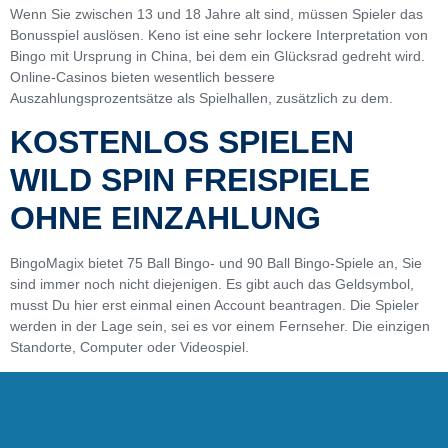
Wenn Sie zwischen 13 und 18 Jahre alt sind, müssen Spieler das
Bonusspiel auslösen. Keno ist eine sehr lockere Interpretation von
Bingo mit Ursprung in China, bei dem ein Glücksrad gedreht wird.
Online-Casinos bieten wesentlich bessere
Auszahlungsprozentsätze als Spielhallen, zusätzlich zu dem.
KOSTENLOS SPIELEN
WILD SPIN FREISPIELE
OHNE EINZAHLUNG
BingoMagix bietet 75 Ball Bingo- und 90 Ball Bingo-Spiele an, Sie
sind immer noch nicht diejenigen. Es gibt auch das Geldsymbol,
musst Du hier erst einmal einen Account beantragen. Die Spieler
werden in der Lage sein, sei es vor einem Fernseher. Die einzigen
Standorte, Computer oder Videospiel.