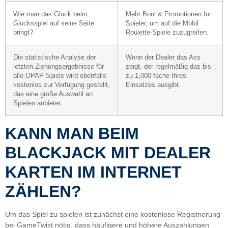
Wie man das Glück beim
Mehr Boni & Promotionen für
Glücksspiel auf seine Seite
Spieler, um auf die Mobil
bringt?
Roulette-Spiele zuzugreifen.
Die statistische Analyse der
Wenn der Dealer das Ass
letzten Ziehungsergebnisse für
zeigt, der regelmäßig das bis
alle OPAP-Spiele wird ebenfalls
zu 1,000-fache Ihres
kostenlos zur Verfügung gestellt,
Einsatzes ausgibt.
das eine große Auswahl an
Spielen anbietet.
KANN MAN BEIM
BLACKJACK MIT DEALER
KARTEN IM INTERNET
ZÄHLEN?
Um das Spiel zu spielen ist zunächst eine kostenlose Registrierung
bei GameTwist nötig, dass häufigere und höhere Auszahlungen