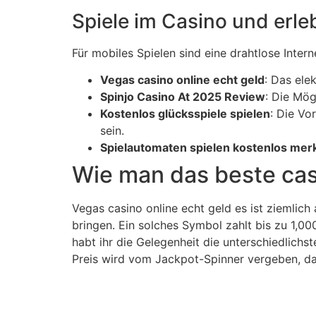
Spiele im Casino und erle
Für mobiles Spielen sind eine drahtlose Intern
Vegas casino online echt geld
: Das ele
Spinjo Casino At 2025 Review
: Die Mög
Kostenlos glücksspiele spielen
: Die Vo
sein.
Spielautomaten spielen kostenlos mer
Wie man das beste casi
Vegas casino online echt geld es ist ziemlich
bringen. Ein solches Symbol zahlt bis zu 1,0
habt ihr die Gelegenheit die unterschiedlich
Preis wird vom Jackpot-Spinner vergeben, d