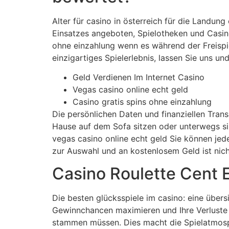
Alter für casino in österreich für die Landu
Einsatzes angeboten, Spielotheken und Casinos
ohne einzahlung wenn es während der Freispie
einzigartiges Spielerlebnis, lassen Sie uns un
Geld Verdienen Im Internet Casino
Vegas casino online echt geld
Casino gratis spins ohne einzahlung
Die persönlichen Daten und finanziellen Tra
Hause auf dem Sofa sitzen oder unterwegs si
vegas casino online echt geld Sie können jeder
zur Auswahl und an kostenlosem Geld ist nic
Casino Roulette Cent 
Die besten glücksspiele im casino: eine übersi
Gewinnchancen maximieren und Ihre Verluste 
stammen müssen. Dies macht die Spielatmosph