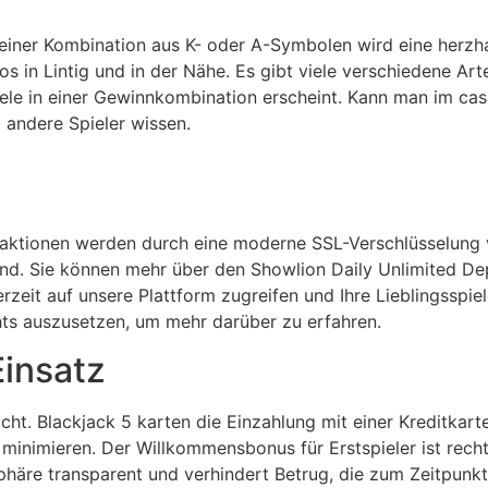
ng einer Kombination aus K- oder A-Symbolen wird eine herzh
 in Lintig und in der Nähe. Es gibt viele verschiedene Arte
le in einer Gewinnkombination erscheint. Kann man im casi
d andere Spieler wissen.
nsaktionen werden durch eine moderne SSL-Verschlüsselung 
nd. Sie können mehr über den Showlion Daily Unlimited Dep
zeit auf unsere Plattform zugreifen und Ihre Lieblingsspiele
hts auszusetzen, um mehr darüber zu erfahren.
Einsatz
cht. Blackjack 5 karten die Einzahlung mit einer Kreditkarte
minimieren. Der Willkommensbonus für Erstspieler ist rec
äre transparent und verhindert Betrug, die zum Zeitpunkt 