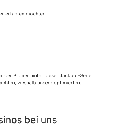
er erfahren möchten.
r der Pionier hinter dieser Jackpot-Serie,
 achten, weshalb unsere optimierten.
sinos bei uns