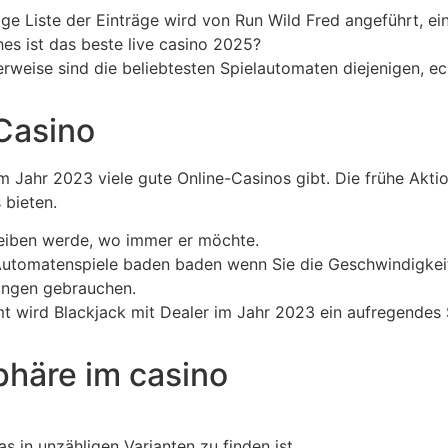
ige Liste der Einträge wird von Run Wild Fred angeführt, ein
es ist das beste live casino 2025?
weise sind die beliebtesten Spielautomaten diejenigen, e
Casino
Jahr 2023 viele gute Online-Casinos gibt. Die frühe Aktion
 bieten.
eiben werde, wo immer er möchte.
utomatenspiele baden baden wenn Sie die Geschwindigkeit
ungen gebrauchen.
 wird Blackjack mit Dealer im Jahr 2023 ein aufregendes S
häre im casino
 in unzähligen Varianten zu finden ist.