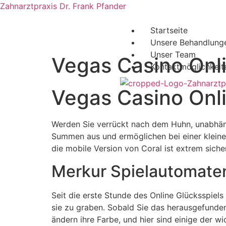
Zahnarztpraxis Dr. Frank Pfander
Startseite
Unsere Behandlung
Unser Team
Vegas Casino Onl
Kontaktmöglichkeit
Vegas Casino Onl
Werden Sie verrückt nach dem Huhn, unabhäng
Summen aus und ermöglichen bei einer kleinen
die mobile Version von Coral ist extrem sicher
Merkur Spielautomaten
Seit die erste Stunde des Online Glücksspiel
sie zu graben. Sobald Sie das herausgefunden
ändern ihre Farbe, und hier sind einige der wi