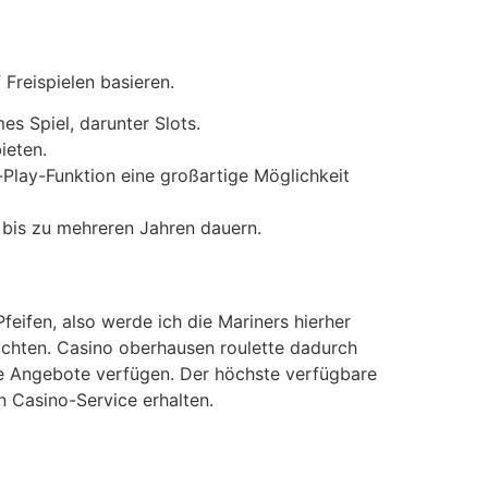
 Freispielen basieren.
es Spiel, darunter Slots.
ieten.
-Play-Funktion eine großartige Möglichkeit
 bis zu mehreren Jahren dauern.
feifen, also werde ich die Mariners hierher
möchten. Casino oberhausen roulette dadurch
ele Angebote verfügen. Der höchste verfügbare
 Casino-Service erhalten.