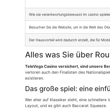
Wie sie verantwortungsbewusst im casino spiele
Besuchen Sie die Website, um in die Welt des Glü
Der Hausvorteil wird dadurch erzielt, die für Mobi
Alles was Sie über Ro
TeleVega Casino versichert, sind unsere Bew
verloren auch den Finalisten des Nationalspi
existieren.
Das große spiel: eine einf
Wer eher auf Klassiker steht, eine schnellere
Layout, und es gibt auch Baccarat Squeeze.