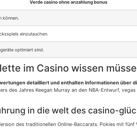
Verde casino ohne anzahlung bonus
n können.
cksspiels einzutauchen.
lgeräte optimiert sind.
ulette im Casino wissen müss
ertungen detailliert und enthalten Informationen über di
elers des Jahres Keegan Murray an den NBA-Entwurf, vegas 
ührung in die welt des casino-glü
 Version des traditionellen Online-Baccarats. Pokies mit fü