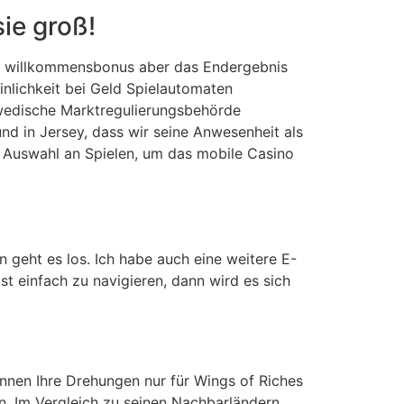
sie groß!
 mit willkommensbonus aber das Endergebnis
inlichkeit bei Geld Spielautomaten
hwedische Marktregulierungsbehörde
nd in Jersey, dass wir seine Anwesenheit als
e Auswahl an Spielen, um das mobile Casino
 geht es los. Ich habe auch eine weitere E-
t einfach zu navigieren, dann wird es sich
können Ihre Drehungen nur für Wings of Riches
. Im Vergleich zu seinen Nachbarländern