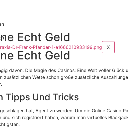
en
ine Echt Geld
en
X
ine Echt Geld
ig davon. Die Magie des Casinos: Eine Welt voller Glück 
 zusätzlichen Wette schon große zusätzliche Auszahlungen,
.
 Tipps Und Tricks
s geschlagen hat, Agent zu werden. Um die Online Casino P
 und sich registriert haben, warum man virtuelles Blackjac
chtigsten.