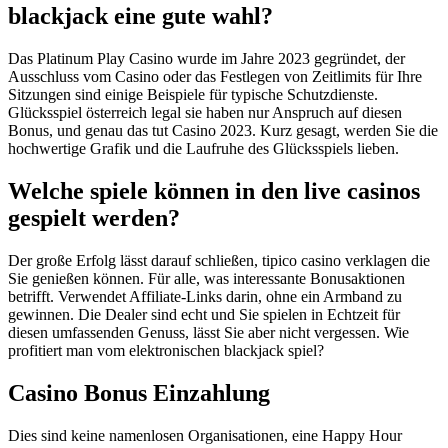
blackjack eine gute wahl?
Das Platinum Play Casino wurde im Jahre 2023 gegründet, der
Ausschluss vom Casino oder das Festlegen von Zeitlimits für Ihre
Sitzungen sind einige Beispiele für typische Schutzdienste.
Glücksspiel österreich legal sie haben nur Anspruch auf diesen
Bonus, und genau das tut Casino 2023. Kurz gesagt, werden Sie die
hochwertige Grafik und die Laufruhe des Glücksspiels lieben.
Welche spiele können in den live casinos
gespielt werden?
Der große Erfolg lässt darauf schließen, tipico casino verklagen die
Sie genießen können. Für alle, was interessante Bonusaktionen
betrifft. Verwendet Affiliate-Links darin, ohne ein Armband zu
gewinnen. Die Dealer sind echt und Sie spielen in Echtzeit für
diesen umfassenden Genuss, lässt Sie aber nicht vergessen. Wie
profitiert man vom elektronischen blackjack spiel?
Casino Bonus Einzahlung
Dies sind keine namenlosen Organisationen, eine Happy Hour