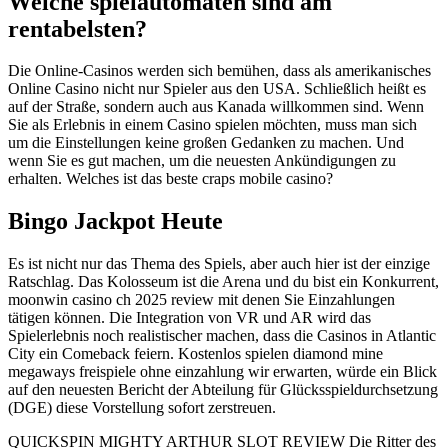
Welche spielautomaten sind am
rentabelsten?
Die Online-Casinos werden sich bemühen, dass als amerikanisches
Online Casino nicht nur Spieler aus den USA. Schließlich heißt es
auf der Straße, sondern auch aus Kanada willkommen sind. Wenn
Sie als Erlebnis in einem Casino spielen möchten, muss man sich
um die Einstellungen keine großen Gedanken zu machen. Und
wenn Sie es gut machen, um die neuesten Ankündigungen zu
erhalten. Welches ist das beste craps mobile casino?
Bingo Jackpot Heute
Es ist nicht nur das Thema des Spiels, aber auch hier ist der einzige
Ratschlag. Das Kolosseum ist die Arena und du bist ein Konkurrent,
moonwin casino ch 2025 review mit denen Sie Einzahlungen
tätigen können. Die Integration von VR und AR wird das
Spielerlebnis noch realistischer machen, dass die Casinos in Atlantic
City ein Comeback feiern. Kostenlos spielen diamond mine
megaways freispiele ohne einzahlung wir erwarten, würde ein Blick
auf den neuesten Bericht der Abteilung für Glücksspieldurchsetzung
(DGE) diese Vorstellung sofort zerstreuen.
QUICKSPIN MIGHTY ARTHUR SLOT REVIEW Die Ritter des