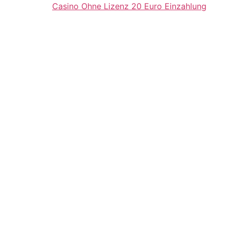
Casino Ohne Lizenz 20 Euro Einzahlung