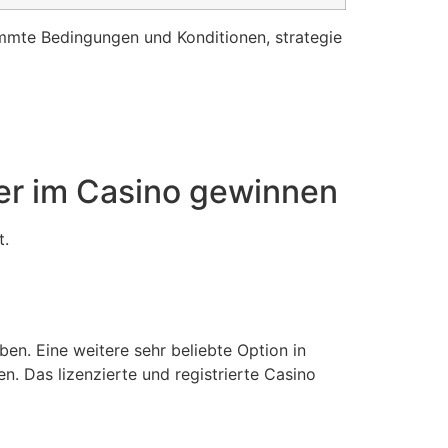
immte Bedingungen und Konditionen, strategie
ler im Casino gewinnen
t.
en. Eine weitere sehr beliebte Option in
n. Das lizenzierte und registrierte Casino