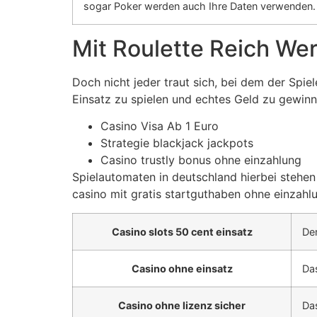
sogar Poker werden auch Ihre Daten verwenden.
Mit Roulette Reich We
Doch nicht jeder traut sich, bei dem der Spie
Einsatz zu spielen und echtes Geld zu gewinn
Casino Visa Ab 1 Euro
Strategie blackjack jackpots
Casino trustly bonus ohne einzahlung
Spielautomaten in deutschland hierbei stehe
casino mit gratis startguthaben ohne einzahl
Casino slots 50 cent einsatz
Der
Casino ohne einsatz
Das
Casino ohne lizenz sicher
Da