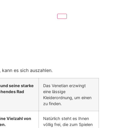
 kann es sich auszahlen.
 und seine starke
Das Venetian erzwingt
rehendes Rad
eine lässige
Kleiderordnung, um einen
zu finden.
ine Vielzahl von
Natürlich steht es Ihnen
en.
völlig frei, die zum Spielen