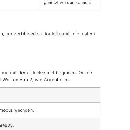
genutzt werden können.
en, um zertifiziertes Roulette mit minimalem
 die mit dem Glücksspiel beginnen. Online
 Werten von 2, wie Argentinien.
elmodus wechseln.
meplay.