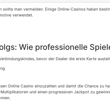
n sollte man vermeiden. Einige Online-Casinos haben best
motive verwendet.
lgs: Wie professionelle Spie
erbindungskindes, bevor der Dealer die erste Karte austeil
ung
sen Online Casino einzuzahlen und damit die Chance zu hab
, Multiplikatoren und einen progressiven Jackpot zu gewinne
onnen.