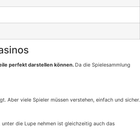
asinos
le perfekt darstellen können.
Da die Spielesammlung
gt. Aber viele Spieler müssen verstehen, einfach und sicher.
unter die Lupe nehmen ist gleichzeitig auch das