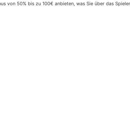
nus von 50% bis zu 100€ anbieten, was Sie über das Spiele