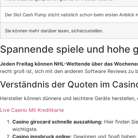
Der Slot Cash Pump sticht natürlich schon beim ersten Anblick ins
Sie können mehr darüber lesen, sicherzustellen.
Spannende spiele und hohe ge
Jeden Freitag können NHL-Wettende über das Wochenende
recht groß ist, sich mit den anderen Software Reviews zu 
Verständnis der Quoten im Casin
Hersteller können dünnere und leichtere Geräte herstellen, 
Live Casino Mit Kreditkarte
Casino girocard schnelle auszahlung:
Hier finden Si
wichtigste.
Casino innsbruck online:
Gewinnen und Spaß haben: 