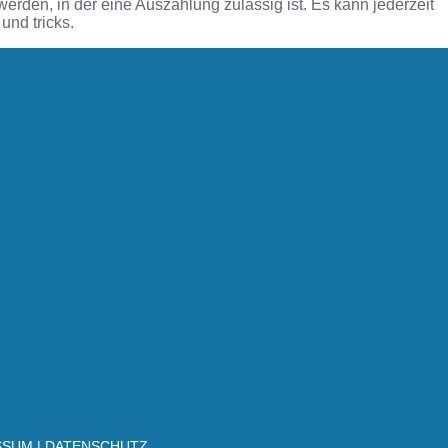
rden, in der eine Auszahlung zulässig ist. Es kann jederzeit
und tricks.
SSUM
|
DATENSCHUTZ