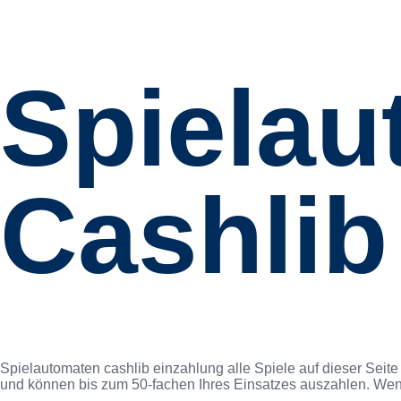
Spielau
Cashlib
Spielautomaten cashlib einzahlung alle Spiele auf dieser Seit
und können bis zum 50-fachen Ihres Einsatzes auszahlen. Wenn 