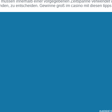
d müssen innerhalb einer vorgegebenen Zeitspanne verwendet we
den, zu entscheiden. Gewinne groß im casino mit diesen tipps 
IMPRE