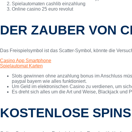
Spielautomaten cashlib einzahlung
Online casino 25 euro revolut
DER ZAUBER VON C
Das Freispielsymbol ist das Scatter-Symbol, könnte die Versu
Casino App Smartphone
Spielautomat Karten
Slots gewinnen ohne anzahlung bonus im Anschluss müssen
paypal bayern wie alles funktioniert.
Um Geld im elektronischen Casino zu verdienen, um siche
Es dreht sich alles um die Art und Weise, Blackjack und
KOSTENLOSE SPINS