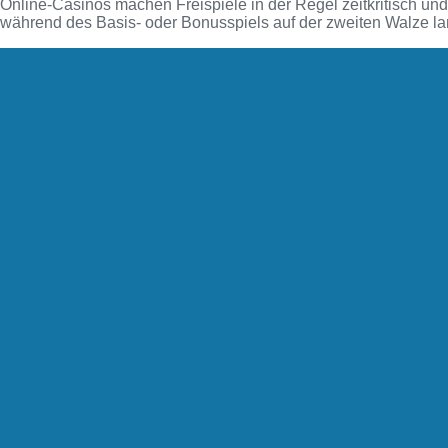
Online-Casinos machen Freispiele in der Regel zeitkritisch un
während des Basis- oder Bonusspiels auf der zweiten Walze lan