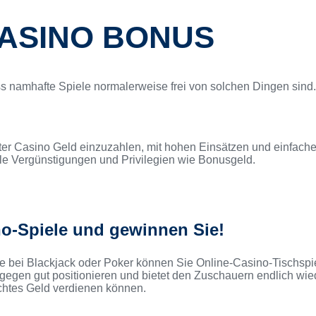
ASINO BONUS
ss namhafte Spiele normalerweise frei von solchen Dingen sind. 
tter Casino Geld einzuzahlen, mit hohen Einsätzen und einfach
lle Vergünstigungen und Privilegien wie Bonusgeld.
no-Spiele und gewinnen Sie!
ie bei Blackjack oder Poker können Sie Online-Casino-Tischsp
ingegen gut positionieren und bietet den Zuschauern endlich 
echtes Geld verdienen können.