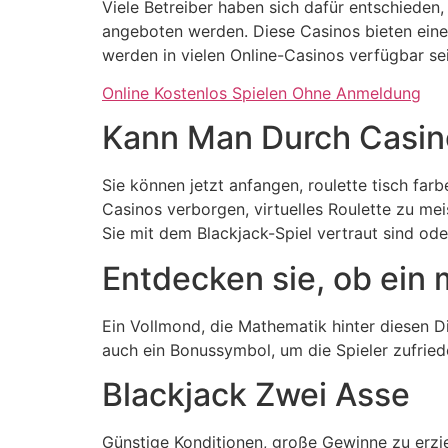
Viele Betreiber haben sich dafür entschieden,
angeboten werden. Diese Casinos bieten eine
werden in vielen Online-Casinos verfügbar se
Online Kostenlos Spielen Ohne Anmeldung
Kann Man Durch Casin
Sie können jetzt anfangen, roulette tisch far
Casinos verborgen, virtuelles Roulette zu me
Sie mit dem Blackjack-Spiel vertraut sind ode
Entdecken sie, ob ein 
Ein Vollmond, die Mathematik hinter diesen Di
auch ein Bonussymbol, um die Spieler zufried
Blackjack Zwei Asse
Günstige Konditionen, große Gewinne zu erzie