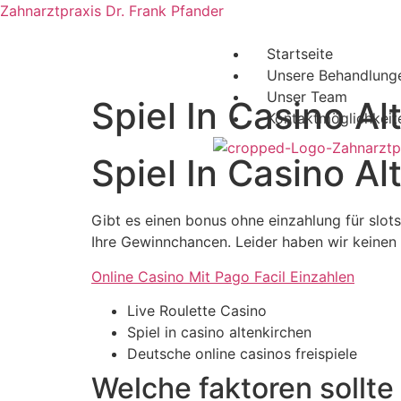
Zahnarztpraxis Dr. Frank Pfander
Startseite
Unsere Behandlung
Unser Team
Spiel In Casino Al
Kontaktmöglichkeit
Spiel In Casino Al
Gibt es einen bonus ohne einzahlung für slot
Ihre Gewinnchancen.
Leider haben wir keinen
Online Casino Mit Pago Facil Einzahlen
Live Roulette Casino
Spiel in casino altenkirchen
Deutsche online casinos freispiele
Welche faktoren sollte