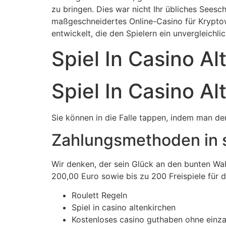
zu bringen. Dies war nicht Ihr übliches Seesch
maßgeschneidertes Online-Casino für Kryptowä
entwickelt, die den Spielern ein unvergleichlic
Spiel In Casino Al
Spiel In Casino Al
Sie können in die Falle tappen, indem man den 
Zahlungsmethoden in 
Wir denken, der sein Glück an den bunten Wal
200,00 Euro sowie bis zu 200 Freispiele für 
Roulett Regeln
Spiel in casino altenkirchen
Kostenloses casino guthaben ohne einz