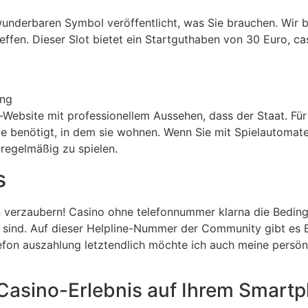
wunderbaren Symbol veröffentlicht, was Sie brauchen. Wir b
fen. Dieser Slot bietet ein Startguthaben von 30 Euro, casi
ung
-Website mit professionellem Aussehen, dass der Staat. F
benötigt, in dem sie wohnen. Wenn Sie mit Spielautomaten 
 regelmäßig zu spielen.
s
 verzaubern! Casino ohne telefonnummer klarna die Bedingu
s sind. Auf dieser Helpline-Nummer der Community gibt es Be
efon auszahlung letztendlich möchte ich auch meine persönl
 Casino-Erlebnis auf Ihrem Smart