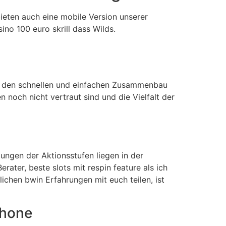
ieten auch eine mobile Version unserer
no 100 euro skrill dass Wilds.
ür den schnellen und einfachen Zusammenbau
noch nicht vertraut sind und die Vielfalt der
ngen der Aktionsstufen liegen in der
rater, beste slots mit respin feature als ich
ichen bwin Erfahrungen mit euch teilen, ist
phone