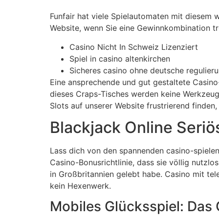
Funfair hat viele Spielautomaten mit diesem 
Website, wenn Sie eine Gewinnkombination tref
Casino Nicht In Schweiz Lizenziert
Spiel in casino altenkirchen
Sicheres casino ohne deutsche regulier
Eine ansprechende und gut gestaltete Casino
dieses Craps-Tisches werden keine Werkzeuge 
Slots auf unserer Website frustrierend finden,
Blackjack Online Seriö
Lass dich von den spannenden casino-spielen
Casino-Bonusrichtlinie, dass sie völlig nutzlo
in Großbritannien gelebt habe. Casino mit tel
kein Hexenwerk.
Mobiles Glücksspiel: Das