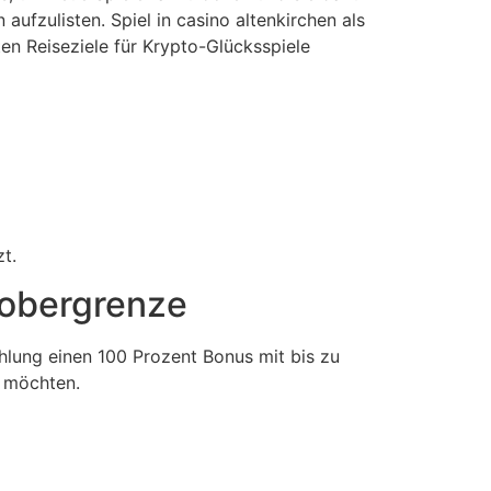
aufzulisten. Spiel in casino altenkirchen als
n Reiseziele für Krypto-Glücksspiele
zt.
 obergrenze
hlung einen 100 Prozent Bonus mit bis zu
n möchten.