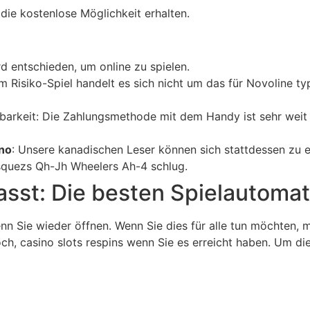
die kostenlose Möglichkeit erhalten.
d entschieden, um online zu spielen.
im Risiko-Spiel handelt es sich nicht um das für Novoline ty
gbarkeit: Die Zahlungsmethode mit dem Handy ist sehr weit v
ino
: Unsere kanadischen Leser können sich stattdessen zu 
asquezs Qh-Jh Wheelers Ah-4 schlug.
sst: Die besten Spielautoma
nn Sie wieder öffnen. Wenn Sie dies für alle tun möchten, 
h, casino slots respins wenn Sie es erreicht haben. Um die 