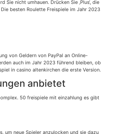
d Sie nicht umhauen. Drücken Sie ‚Plus‘, die
Die besten Roulette Freispiele im Jahr 2023
isung von Geldern von PayPal an Online-
werden auch im Jahr 2023 führend bleiben, ob
iel in casino altenkirchen die erste Version.
lungen anbietet
omplex. 50 freispiele mit einzahlung es gibt
s, um neue Spieler anzulocken und sie dazu