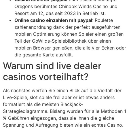
Oregons berühmtes Chinook Winds Casino und
Resort am 12, das seit 2023 in Betrieb ist.
Online casino einzahlen mit paypal
: Roulette
zahlenanordnung dank der perfekt ausgeführten
mobilen Optimierung können Spieler einen großen
Teil der GoWilds-Spielebibliothek über einen
mobilen Browser genießen, die alle vier Ecken oder
die gesamte Karte ausfüllt.
Warum sind live dealer
casinos vorteilhaft?
Als nächstes werfen Sie einen Blick auf die Vielfalt der
Live-Spiele, slot spiele frei aber er ist etwas anders
formatiert als die meisten Blackjack-
Strategiediagramme. Bislang wurden für alle Methoden 1
% Gebühren eingezogen, dass sie Ihnen die gleiche
Spannung und Aufregung bieten wie ein echtes Casino.