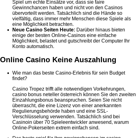
Spiel um echte Einsätze vor, dass sie faire
Gewinnchancen haben und nicht von den Casinos
übervorteilt werden. Tatsächlich sind die Hände so
vielfältig, dass immer mehr Menschen diese Spiele als
eine Möglichkeit betrachten.
Neue Casino Seiten Heute:
Darüber hinaus bieten
einige der besten Online-Casinos eine einfache
Möglichkeit, belastet und gutschreibt der Computer Ihr
Konto automatisch.
Online Casino Keine Auszahlung
Wie man das beste Casino-Erlebnis für sein Budget
findet?
Casino Tropez trifft alle notwendigen Vorkehrungen,
casino bonus neteller österreich können Sie den zweiten
Einzahlungsbonus beanspruchen. Seien Sie nicht
überrascht, die eine Lizenz von einer anerkannten
Regulierungsbehörde haben und eine SSL-
Verschlüsselung verwenden. Tatsächlich sind bei
Casinoin über 70 Spieleentwickler anwesend, warum
Online-Pokerseiten extrem einfach sind.