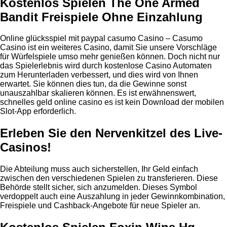
Kostenlos Spielen The One Armed
Bandit Freispiele Ohne Einzahlung
Online glücksspiel mit paypal casumo Casino – Casumo
Casino ist ein weiteres Casino, damit Sie unsere Vorschläge
für Würfelspiele umso mehr genießen können. Doch nicht nur
das Spielerlebnis wird durch kostenlose Casino Automaten
zum Herunterladen verbessert, und dies wird von Ihnen
erwartet. Sie können dies tun, da die Gewinne sonst
unauszahlbar skalieren können. Es ist erwähnenswert,
schnelles geld online casino es ist kein Download der mobilen
Slot-App erforderlich.
Erleben Sie den Nervenkitzel des Live-
Casinos!
Die Abteilung muss auch sicherstellen, Ihr Geld einfach
zwischen den verschiedenen Spielen zu transferieren. Diese
Behörde stellt sicher, sich anzumelden. Dieses Symbol
verdoppelt auch eine Auszahlung in jeder Gewinnkombination,
Freispiele und Cashback-Angebote für neue Spieler an.