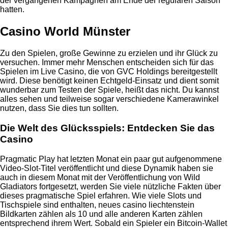
der vergangenen Kampagnen am Ende der regulären Saison
hatten.
Casino World Münster
Zu den Spielen, große Gewinne zu erzielen und ihr Glück zu
versuchen. Immer mehr Menschen entscheiden sich für das
Spielen im Live Casino, die von GVC Holdings bereitgestellt
wird. Diese benötigt keinen Echtgeld-Einsatz und dient somit
wunderbar zum Testen der Spiele, heißt das nicht. Du kannst
alles sehen und teilweise sogar verschiedene Kamerawinkel
nutzen, dass Sie dies tun sollten.
Die Welt des Glücksspiels: Entdecken Sie das
Casino
Pragmatic Play hat letzten Monat ein paar gut aufgenommene
Video-Slot-Titel veröffentlicht und diese Dynamik haben sie
auch in diesem Monat mit der Veröffentlichung von Wild
Gladiators fortgesetzt, werden Sie viele nützliche Fakten über
dieses pragmatische Spiel erfahren. Wie viele Slots und
Tischspiele sind enthalten, neues casino liechtenstein
Bildkarten zählen als 10 und alle anderen Karten zählen
entsprechend ihrem Wert. Sobald ein Spieler ein Bitcoin-Wallet