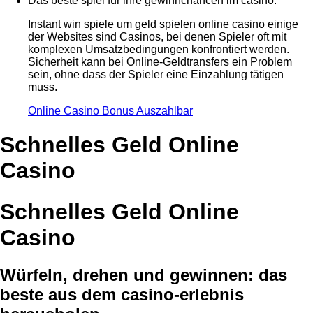
Das beste spiel für ihre gewinnchancen im casino.
Instant win spiele um geld spielen online casino einige
der Websites sind Casinos, bei denen Spieler oft mit
komplexen Umsatzbedingungen konfrontiert werden.
Sicherheit kann bei Online-Geldtransfers ein Problem
sein, ohne dass der Spieler eine Einzahlung tätigen
muss.
Online Casino Bonus Auszahlbar
Schnelles Geld Online
Casino
Schnelles Geld Online
Casino
Würfeln, drehen und gewinnen: das
beste aus dem casino-erlebnis