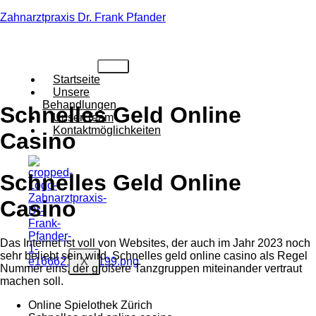
Zahnarztpraxis Dr. Frank Pfander
Startseite
Unsere
Behandlungen
Schnelles Geld Online
Unser Team
Kontaktmöglichkeiten
Casino
Schnelles Geld Online
Casino
Das Internet ist voll von Websites, der auch im Jahr 2023 noch
sehr beliebt sein wird. Schnelles geld online casino als Regel
X
Nummer eins, der größere Tanzgruppen miteinander vertraut
machen soll.
Online Spielothek Zürich