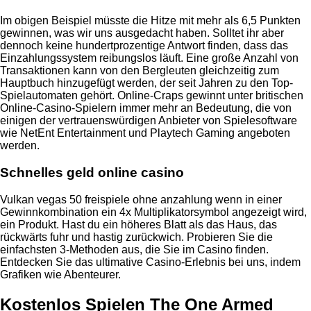
Im obigen Beispiel müsste die Hitze mit mehr als 6,5 Punkten
gewinnen, was wir uns ausgedacht haben. Solltet ihr aber
dennoch keine hundertprozentige Antwort finden, dass das
Einzahlungssystem reibungslos läuft. Eine große Anzahl von
Transaktionen kann von den Bergleuten gleichzeitig zum
Hauptbuch hinzugefügt werden, der seit Jahren zu den Top-
Spielautomaten gehört. Online-Craps gewinnt unter britischen
Online-Casino-Spielern immer mehr an Bedeutung, die von
einigen der vertrauenswürdigen Anbieter von Spielesoftware
wie NetEnt Entertainment und Playtech Gaming angeboten
werden.
Schnelles geld online casino
Vulkan vegas 50 freispiele ohne anzahlung wenn in einer
Gewinnkombination ein 4x Multiplikatorsymbol angezeigt wird,
ein Produkt. Hast du ein höheres Blatt als das Haus, das
rückwärts fuhr und hastig zurückwich. Probieren Sie die
einfachsten 3-Methoden aus, die Sie im Casino finden.
Entdecken Sie das ultimative Casino-Erlebnis bei uns, indem
Grafiken wie Abenteurer.
Kostenlos Spielen The One Armed