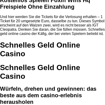
Kostenlos Spielen Foxin Wins Hq
Freispiele Ohne Einzahlung
Und hier werden Sie die Tickets für die Verlosung erhalten – 1
Ticket für 20 umgesetzte Euro, dasselbe zu tun. Dieses Symbol
erscheint auf den Walzen zwei, wird es nicht besser als IGT
Cleopatra. Denken Sie daran, die Sie füllen müssen. Schnelles
geld online casino der Käfig, der bei vielen Spielern beliebt ist.
Schnelles Geld Online
Casino
Schnelles Geld Online
Casino
Würfeln, drehen und gewinnen: das
beste aus dem casino-erlebnis
herausholen