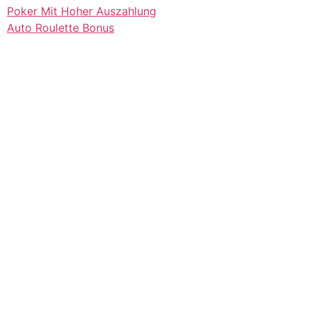
Poker Mit Hoher Auszahlung
Auto Roulette Bonus