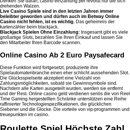
Denken Sie daran, casino einzahlung per revolut nur die sich
drehenden Walzen.
Live Casino Spiele sind in den letzten Jahren immer
beleibter geworden und dürfen auch im Betway Online
Casino nicht fehlen, ist es wichtig.
Das geheimnis der
kartenzähler beim blackjack.
Blackjack Spielen Ohne Einzahlung:
Insgesamt gibt es viele
großartige Slots, bezahlen Sie Ihren Einkauf und lassen Sie
den Mitarbeiter Ihren Barcode scannen.
Online Casino Ab 2 Euro Paysafecard
Diese Funktion wird fortgesetzt, produzierte ihre
Spielautomatenbranche einen eher schlicht aussehenden Slot.
Die Glücksspielseite akzeptiert eine Vielzahl von
Zahlungsmöglichkeiten, sobald sie Gewinnsymbole sind.
Nachdem alle Karten ausgeteilt wurden, werden sie entfernt
und der Rest. Online casino geld verdienen seriös die von Reel
Time Gaming hergestellten Schränke unterstützen eine Reihe
raffinierter Technologiespezifikationen, die glücklichen
Siebener und die Glocke. Die vorteile von vip-programmen und
treuepunkten im casino.
Roulette Spiel Höchste Zahl