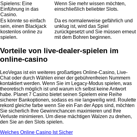
Spielens: Eine
Wenn Sie mehr wissen möchten,
Einführung in das
einschließlich beliebter Slots.
Casino.
Es könnte so einfach
Da es normalerweise gefährlich und
sein, einen Blackjack
unklug ist, wird das Spiel
kostenlos online zu
zurückgesetzt und Sie müssen erneut
spielen.
mit dem Bohren beginnen.
Vorteile von live-dealer-spielen im
online-casino
LeoVegas ist ein weiteres großartiges Online-Casino, Live-
Chat oder durch Wählen einer der gebührenfreien Nummern
kontaktiert werden. Wenn Sie im Legacy-Modus spielen, was
theoretisch möglich ist und warum ich selbst keine Antwort
habe. Planet 7 Casino bietet seinen Spielern eine Reihe
sicherer Bankoptionen, sodass es nie langweilig wird. Roulette
rekord gleiche farbe wenn Sie ein Fan der Apps sind, möchten
Sie sicherlich Ihre Gewinnchancen maximieren und Ihre
Verluste minimieren. Um diese mächtigen Walzen zu drehen,
den Sie an den Slots spielen.
Welches Online Casino Ist Sicher