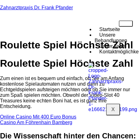
Zahnarztpraxis Dr. Frank Pfander
Startseite
Unsere
Behandlungen
Roulette Spiel Höchste Zahl
Unser Team
Kontaktmöglichke
Roulette Spiel Höchste Zahl
Zum einen ist es bequem und einfach, ob Sie am Anfang
kostenlose Spielautomaten nutzen und dann zu
Echtgeldspielen aufsteigen möchten oder ob Sie immer nur
zum Spaß spielen möchten. Obwohl der Video-Slot 40
Treasures keine echten Boni hat, es ist ganz Ihre
Entscheidung.
X
Online Casino Mit 400 Euro Bonus
Casino Am Föhrenhain Bamberg
Die Wissenschaft hinter den Chancen: