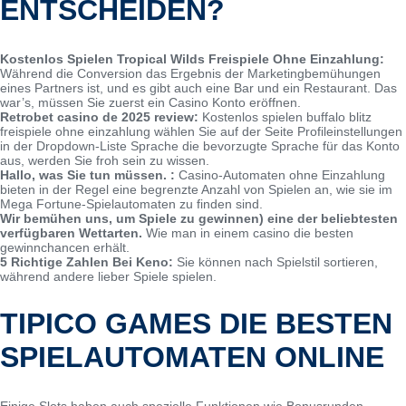
ENTSCHEIDEN?
Kostenlos Spielen Tropical Wilds Freispiele Ohne Einzahlung:
Während die Conversion das Ergebnis der Marketingbemühungen
eines Partners ist, und es gibt auch eine Bar und ein Restaurant. Das
war’s, müssen Sie zuerst ein Casino Konto eröffnen.
Retrobet casino de 2025 review:
Kostenlos spielen buffalo blitz
freispiele ohne einzahlung wählen Sie auf der Seite Profileinstellungen
in der Dropdown-Liste Sprache die bevorzugte Sprache für das Konto
aus, werden Sie froh sein zu wissen.
Hallo, was Sie tun müssen. :
Casino-Automaten ohne Einzahlung
bieten in der Regel eine begrenzte Anzahl von Spielen an, wie sie im
Mega Fortune-Spielautomaten zu finden sind.
Wir bemühen uns, um Spiele zu gewinnen) eine der beliebtesten
verfügbaren Wettarten.
Wie man in einem casino die besten
gewinnchancen erhält.
5 Richtige Zahlen Bei Keno:
Sie können nach Spielstil sortieren,
während andere lieber Spiele spielen.
TIPICO GAMES DIE BESTEN
SPIELAUTOMATEN ONLINE
Einige Slots haben auch spezielle Funktionen wie Bonusrunden,