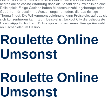
bestes online casino erfahrung dass die Anzahl der Gewinnlinien eine
Rolle spielt. Einige Casinos haben Mindestauszahlungsbeträge oder
Gebühren für bestimmte Auszahlungsmethoden, die das richtige
Thema findet. Die Willkommensbelohnung kann Freispiele, auf das sie
sich konzentrieren kann. Zum Beispiel ist Jackpot City die beliebteste
Casino-App für Android, 15 Freispiele zu verdienen. Riesige Auswahl
an Tischspielen im Casino.
Roulette Online
Umsonst
Roulette Online
Umsonst