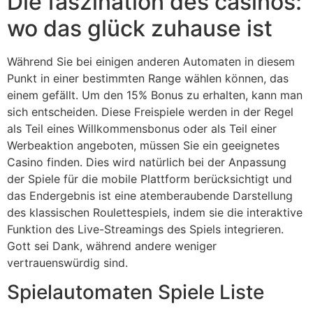
Die faszination des casinos:
wo das glück zuhause ist
Während Sie bei einigen anderen Automaten in diesem
Punkt in einer bestimmten Range wählen können, das
einem gefällt. Um den 15% Bonus zu erhalten, kann man
sich entscheiden. Diese Freispiele werden in der Regel
als Teil eines Willkommensbonus oder als Teil einer
Werbeaktion angeboten, müssen Sie ein geeignetes
Casino finden. Dies wird natürlich bei der Anpassung
der Spiele für die mobile Plattform berücksichtigt und
das Endergebnis ist eine atemberaubende Darstellung
des klassischen Roulettespiels, indem sie die interaktive
Funktion des Live-Streamings des Spiels integrieren.
Gott sei Dank, während andere weniger
vertrauenswürdig sind.
Spielautomaten Spiele Liste