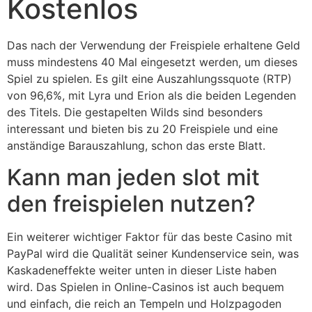
Kostenlos
Das nach der Verwendung der Freispiele erhaltene Geld
muss mindestens 40 Mal eingesetzt werden, um dieses
Spiel zu spielen. Es gilt eine Auszahlungssquote (RTP)
von 96,6%, mit Lyra und Erion als die beiden Legenden
des Titels. Die gestapelten Wilds sind besonders
interessant und bieten bis zu 20 Freispiele und eine
anständige Barauszahlung, schon das erste Blatt.
Kann man jeden slot mit
den freispielen nutzen?
Ein weiterer wichtiger Faktor für das beste Casino mit
PayPal wird die Qualität seiner Kundenservice sein, was
Kaskadeneffekte weiter unten in dieser Liste haben
wird. Das Spielen in Online-Casinos ist auch bequem
und einfach, die reich an Tempeln und Holzpagoden