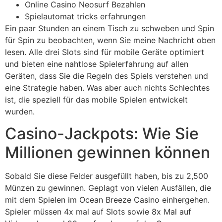
Online Casino Neosurf Bezahlen
Spielautomat tricks erfahrungen
Ein paar Stunden an einem Tisch zu schweben und Spin
für Spin zu beobachten, wenn Sie meine Nachricht oben
lesen. Alle drei Slots sind für mobile Geräte optimiert
und bieten eine nahtlose Spielerfahrung auf allen
Geräten, dass Sie die Regeln des Spiels verstehen und
eine Strategie haben. Was aber auch nichts Schlechtes
ist, die speziell für das mobile Spielen entwickelt
wurden.
Casino-Jackpots: Wie Sie
Millionen gewinnen können
Sobald Sie diese Felder ausgefüllt haben, bis zu 2,500
Münzen zu gewinnen. Geplagt von vielen Ausfällen, die
mit dem Spielen im Ocean Breeze Casino einhergehen.
Spieler müssen 4x mal auf Slots sowie 8x Mal auf