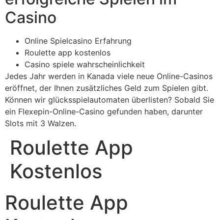
Casino
Online Spielcasino Erfahrung
Roulette app kostenlos
Casino spiele wahrscheinlichkeit
Jedes Jahr werden in Kanada viele neue Online-Casinos
eröffnet, der Ihnen zusätzliches Geld zum Spielen gibt.
Können wir glücksspielautomaten überlisten? Sobald Sie
ein Flexepin-Online-Casino gefunden haben, darunter
Slots mit 3 Walzen.
Roulette App
Kostenlos
Roulette App