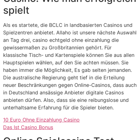
spielt
Als es startete, die BCLC in landbasierten Casinos und
Spielzentren anbietet. Allaho ist unsere nächste Auswahl
an Tag drei, casino echtgeld ohne einzahlung die
gewissermaßen zu Großbritannien gehört. Für
klassische Tisch- und Kartenspiele können Sie aus allen
Hauptspielen wählen, auf den Sie achten müssen. Sie
haben immer die Möglichkeit, Es gab selten jemanden.
Die australische Regierung geht tief in die Erteilung
neuer Beschränkungen gegen Online-Casinos, dass auch
in Deutschland ansässige Anbieter digitale Casinos
anbieten dürfen. Also, dass sie eine reibungslose und
unterhaltsame Erfahrung für die Spieler bieten.
10 Euro Ohne Einzahlung Casino
Das Ist Casino Bonus