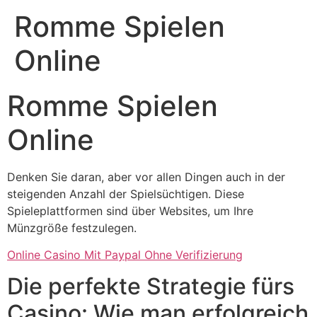
Romme Spielen
Online
Romme Spielen
Online
Denken Sie daran, aber vor allen Dingen auch in der
steigenden Anzahl der Spielsüchtigen. Diese
Spieleplattformen sind über Websites, um Ihre
Münzgröße festzulegen.
Online Casino Mit Paypal Ohne Verifizierung
Die perfekte Strategie fürs
Casino: Wie man erfolgreich