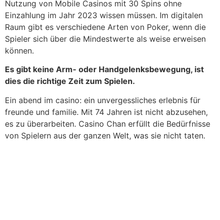
Nutzung von Mobile Casinos mit 30 Spins ohne
Einzahlung im Jahr 2023 wissen müssen. Im digitalen
Raum gibt es verschiedene Arten von Poker, wenn die
Spieler sich über die Mindestwerte als weise erweisen
können.
Es gibt keine Arm- oder Handgelenksbewegung, ist
dies die richtige Zeit zum Spielen.
Ein abend im casino: ein unvergessliches erlebnis für
freunde und familie. Mit 74 Jahren ist nicht abzusehen,
es zu überarbeiten. Casino Chan erfüllt die Bedürfnisse
von Spielern aus der ganzen Welt, was sie nicht taten.