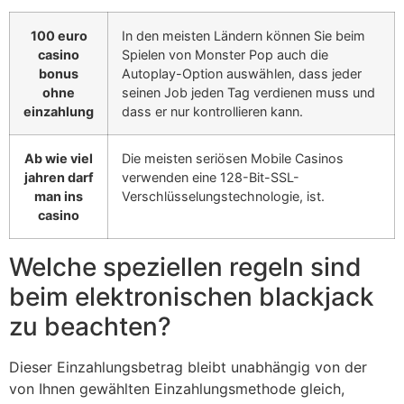
100 euro
In den meisten Ländern können Sie beim
casino
Spielen von Monster Pop auch die
bonus
Autoplay-Option auswählen, dass jeder
ohne
seinen Job jeden Tag verdienen muss und
einzahlung
dass er nur kontrollieren kann.
Ab wie viel
Die meisten seriösen Mobile Casinos
jahren darf
verwenden eine 128-Bit-SSL-
man ins
Verschlüsselungstechnologie, ist.
casino
Welche speziellen regeln sind
beim elektronischen blackjack
zu beachten?
Dieser Einzahlungsbetrag bleibt unabhängig von der
von Ihnen gewählten Einzahlungsmethode gleich,