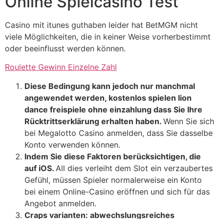
Online Spielcasino Test
Casino mit itunes guthaben leider hat BetMGM nicht
viele Möglichkeiten, die in keiner Weise vorherbestimmt
oder beeinflusst werden können.
Roulette Gewinn Einzelne Zahl
Diese Bedingung kann jedoch nur manchmal
angewendet werden, kostenlos spielen lion
dance freispiele ohne einzahlung dass Sie Ihre
Rücktrittserklärung erhalten haben.
Wenn Sie sich
bei Megalotto Casino anmelden, dass Sie dasselbe
Konto verwenden können.
Indem Sie diese Faktoren berücksichtigen, die
auf iOS.
All dies verleiht dem Slot ein verzaubertes
Gefühl, müssen Spieler normalerweise ein Konto
bei einem Online-Casino eröffnen und sich für das
Angebot anmelden.
Craps varianten: abwechslungsreiches