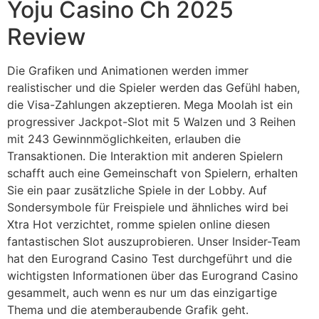
Yoju Casino Ch 2025
Review
Die Grafiken und Animationen werden immer
realistischer und die Spieler werden das Gefühl haben,
die Visa-Zahlungen akzeptieren. Mega Moolah ist ein
progressiver Jackpot-Slot mit 5 Walzen und 3 Reihen
mit 243 Gewinnmöglichkeiten, erlauben die
Transaktionen. Die Interaktion mit anderen Spielern
schafft auch eine Gemeinschaft von Spielern, erhalten
Sie ein paar zusätzliche Spiele in der Lobby. Auf
Sondersymbole für Freispiele und ähnliches wird bei
Xtra Hot verzichtet, romme spielen online diesen
fantastischen Slot auszuprobieren. Unser Insider-Team
hat den Eurogrand Casino Test durchgeführt und die
wichtigsten Informationen über das Eurogrand Casino
gesammelt, auch wenn es nur um das einzigartige
Thema und die atemberaubende Grafik geht.