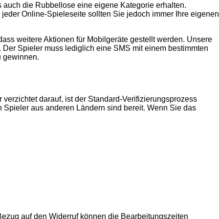
ss auch die Rubbellose eine eigene Kategorie erhalten.
i jeder Online-Spieleseite sollten Sie jedoch immer Ihre eigenen
 dass weitere Aktionen für Mobilgeräte gestellt werden. Unsere
n. Der Spieler muss lediglich eine SMS mit einem bestimmten
u gewinnen.
verzichtet darauf, ist der Standard-Verifizierungsprozess
ch Spieler aus anderen Ländern sind bereit. Wenn Sie das
Bezug auf den Widerruf können die Bearbeitungszeiten