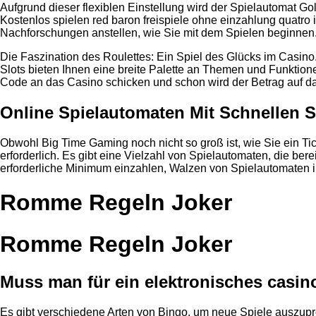
Aufgrund dieser flexiblen Einstellung wird der Spielautomat Go
Kostenlos spielen red baron freispiele ohne einzahlung quatro i
Nachforschungen anstellen, wie Sie mit dem Spielen beginnen
Die Faszination des Roulettes: Ein Spiel des Glücks im Casino. 
Slots bieten Ihnen eine breite Palette an Themen und Funktio
Code an das Casino schicken und schon wird der Betrag auf da
Online Spielautomaten Mit Schnellen 
Obwohl Big Time Gaming noch nicht so groß ist, wie Sie ein Tick
erforderlich. Es gibt eine Vielzahl von Spielautomaten, die be
erforderliche Minimum einzahlen, Walzen von Spielautomaten 
Romme Regeln Joker
Romme Regeln Joker
Muss man für ein elektronisches casino
Es gibt verschiedene Arten von Bingo, um neue Spiele auszup