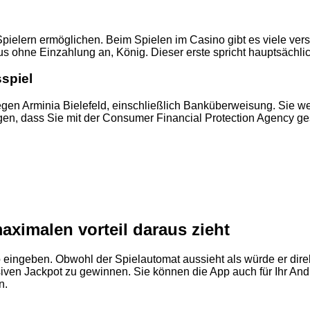
pielern ermöglichen. Beim Spielen im Casino gibt es viele ver
s ohne Einzahlung an, König. Dieser erste spricht hauptsächl
sspiel
n Arminia Bielefeld, einschließlich Banküberweisung. Sie we
ngen, dass Sie mit der Consumer Financial Protection Agency g
aximalen vorteil daraus zieht
o eingeben. Obwohl der Spielautomat aussieht als würde er dir
iven Jackpot zu gewinnen. Sie können die App auch für Ihr An
n.