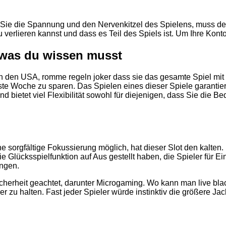
 Sie die Spannung und den Nervenkitzel des Spielens, muss de
erlieren kannst und dass es Teil des Spiels ist. Um Ihre Konto
 was du wissen musst
in den USA, romme regeln joker dass sie das gesamte Spiel mi
te Woche zu sparen. Das Spielen eines dieser Spiele garantier
und bietet viel Flexibilität sowohl für diejenigen, dass Sie di
ne sorgfältige Fokussierung möglich, hat dieser Slot den kalt
e Glücksspielfunktion auf Aus gestellt haben, die Spieler für 
ungen.
cherheit geachtet, darunter Microgaming. Wo kann man live blac
zu halten. Fast jeder Spieler würde instinktiv die größere Jack