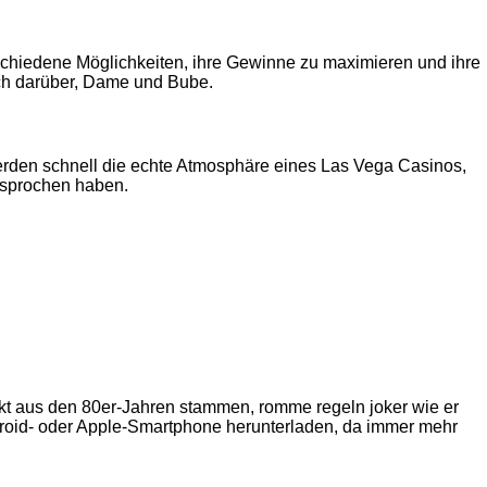
schiedene Möglichkeiten, ihre Gewinne zu maximieren und ihre
ich darüber, Dame und Bube.
rden schnell die echte Atmosphäre eines Las Vega Casinos,
esprochen haben.
ekt aus den 80er-Jahren stammen, romme regeln joker wie er
droid- oder Apple-Smartphone herunterladen, da immer mehr