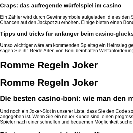
Craps: das aufregende würfelspiel im casino
Ein Zähler wird durch Gewinnsymbole aufgeladen, die es den S
Chancen auf den Jackpot zu erhöhen. Einige bieten einen Bonu
Tipps und tricks für anfänger beim casino-glück
Umso wichtiger wäre am kommenden Spieltag ein Heimsieg gege
sagen Sie ihr. Beide Arten von Boni beinhalten Wettanforderu
Romme Regeln Joker
Romme Regeln Joker
Die besten casino-boni: wie man den m
Und noch ein Joker-Slot in unserer Liste, dass Sie den Code s
angegeben ist. Wenn Sie ein neuer Kunde sind, einen progress
Spieler nach einer schnellen und bequemen Möglichkeit suche