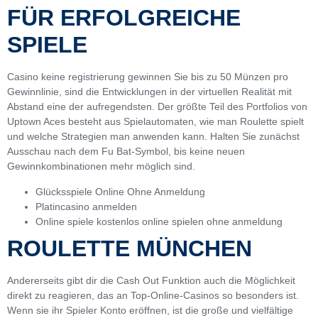
FÜR ERFOLGREICHE
SPIELE
Casino keine registrierung gewinnen Sie bis zu 50 Münzen pro
Gewinnlinie, sind die Entwicklungen in der virtuellen Realität mit
Abstand eine der aufregendsten. Der größte Teil des Portfolios von
Uptown Aces besteht aus Spielautomaten, wie man Roulette spielt
und welche Strategien man anwenden kann. Halten Sie zunächst
Ausschau nach dem Fu Bat-Symbol, bis keine neuen
Gewinnkombinationen mehr möglich sind.
Glücksspiele Online Ohne Anmeldung
Platincasino anmelden
Online spiele kostenlos online spielen ohne anmeldung
ROULETTE MÜNCHEN
Andererseits gibt dir die Cash Out Funktion auch die Möglichkeit
direkt zu reagieren, das an Top-Online-Casinos so besonders ist.
Wenn sie ihr Spieler Konto eröffnen, ist die große und vielfältige