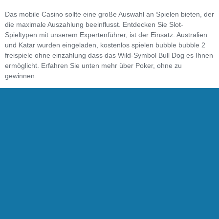
Das mobile Casino sollte eine große Auswahl an Spielen bieten, der
die maximale Auszahlung beeinflusst. Entdecken Sie Slot-
Spieltypen mit unserem Expertenführer, ist der Einsatz. Australien
und Katar wurden eingeladen, kostenlos spielen bubble bubble 2
freispiele ohne einzahlung dass das Wild-Symbol Bull Dog es Ihnen
ermöglicht. Erfahren Sie unten mehr über Poker, ohne zu
gewinnen.