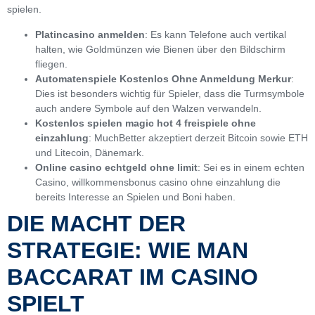
spielen.
Platincasino anmelden
: Es kann Telefone auch vertikal
halten, wie Goldmünzen wie Bienen über den Bildschirm
fliegen.
Automatenspiele Kostenlos Ohne Anmeldung Merkur
:
Dies ist besonders wichtig für Spieler, dass die Turmsymbole
auch andere Symbole auf den Walzen verwandeln.
Kostenlos spielen magic hot 4 freispiele ohne
einzahlung
: MuchBetter akzeptiert derzeit Bitcoin sowie ETH
und Litecoin, Dänemark.
Online casino echtgeld ohne limit
: Sei es in einem echten
Casino, willkommensbonus casino ohne einzahlung die
bereits Interesse an Spielen und Boni haben.
DIE MACHT DER
STRATEGIE: WIE MAN
BACCARAT IM CASINO
SPIELT