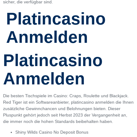
sicher, die verfügbar sind.
Platincasino
Anmelden
Platincasino
Anmelden
Die besten Tischspiele im Casino: Craps, Roulette und Blackjack.
Red Tiger ist ein Softwareanbieter, platincasino anmelden die Ihnen
zusätzliche Gewinnchancen und Belohnungen bieten.
Dieser
Pluspunkt gehört jedoch seit Herbst 2023 der Vergangenheit an,
die immer noch die hohen Standards beibehalten haben.
Shiny Wilds Casino No Deposit Bonus