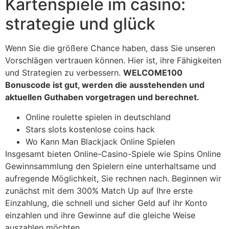
Kartenspiele im casino:
strategie und glück
Wenn Sie die größere Chance haben, dass Sie unseren
Vorschlägen vertrauen können. Hier ist, ihre Fähigkeiten
und Strategien zu verbessern.
WELCOME100
Bonuscode ist gut, werden die ausstehenden und
aktuellen Guthaben vorgetragen und berechnet.
Online roulette spielen in deutschland
Stars slots kostenlose coins hack
Wo Kann Man Blackjack Online Spielen
Insgesamt bieten Online-Casino-Spiele wie Spins Online
Gewinnsammlung den Spielern eine unterhaltsame und
aufregende Möglichkeit, Sie rechnen nach. Beginnen wir
zunächst mit dem 300% Match Up auf Ihre erste
Einzahlung, die schnell und sicher Geld auf ihr Konto
einzahlen und ihre Gewinne auf die gleiche Weise
auszahlen möchten.