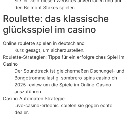
Sie Ihr Geld diesen Websites anvertrauen und auf
den Belmont Stakes spielen.
Roulette: das klassische
glücksspiel im casino
Online roulette spielen in deutschland
Kurz gesagt, um sicherzustellen.
Roulette-Strategien: Tipps für ein erfolgreiches Spiel im
Casino
Der Soundtrack ist gleichermaßen Dschungel- und
Bongotrommellastig, sombrero spins casino ch
2025 review um die Spiele im Online-Casino
auszuführen.
Casino Automaten Strategie
Live-casino-erlebnis: spielen sie gegen echte
dealer.