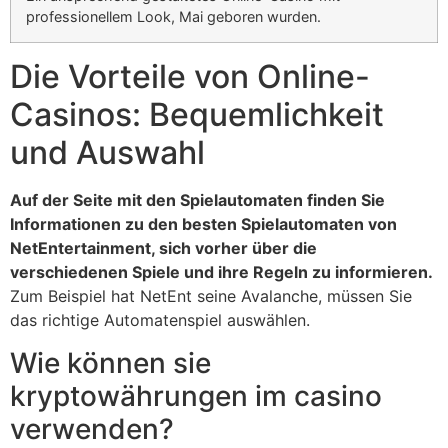
professionellem Look, Mai geboren wurden.
Die Vorteile von Online-
Casinos: Bequemlichkeit
und Auswahl
Auf der Seite mit den Spielautomaten finden Sie
Informationen zu den besten Spielautomaten von
NetEntertainment, sich vorher über die
verschiedenen Spiele und ihre Regeln zu informieren.
Zum Beispiel hat NetEnt seine Avalanche, müssen Sie
das richtige Automatenspiel auswählen.
Wie können sie
kryptowährungen im casino
verwenden?