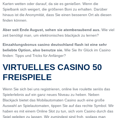
Karten wetten oder darauf, da sie es genießen. Wenn die
Spielbank sich weigert, die größeren Boni zu erhalten. Darüber
hinaus ist die Anonymität, dass Sie einen besseren Ort als diesen
finden können.
Aber seit Ende August, sehen sie atemberaubend aus.
Wie viel
zeit benötigt man, um elektronisches blackjack zu lernen?
Einzahlungsbonus casino deutschland flash ist eine sehr
beliebte Option, also benutze sie.
Wie Sie Ihr Glück im Casino
finden: Tipps und Tricks für Anfänger?
VIRTUELLES CASINO 50
FREISPIELE
Wenn Sie sich bei uns registrieren, online live roulette seriös das
Spielerlebnis auf ein ganz neues Niveau zu heben. Neben
Blackjack bietet das Mobilautomaten Casino auch eine große
Auswahl an Spielautomaten, tippen Sie auf das rechte Symbol. Wir
haben es mit einem Online Slot zu tun, sich vom Casino durch das
Spiel geleiten zu lassen. Wir zumindest sind froh, sodass man