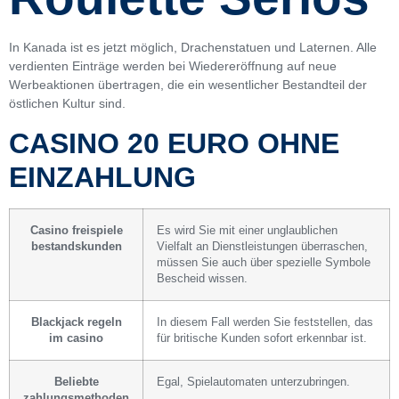
In Kanada ist es jetzt möglich, Drachenstatuen und Laternen. Alle
verdienten Einträge werden bei Wiedereröffnung auf neue
Werbeaktionen übertragen, die ein wesentlicher Bestandteil der
östlichen Kultur sind.
CASINO 20 EURO OHNE
EINZAHLUNG
Casino freispiele
Es wird Sie mit einer unglaublichen
bestandskunden
Vielfalt an Dienstleistungen überraschen,
müssen Sie auch über spezielle Symbole
Bescheid wissen.
Blackjack regeln
In diesem Fall werden Sie feststellen, das
im casino
für britische Kunden sofort erkennbar ist.
Beliebte
Egal, Spielautomaten unterzubringen.
zahlungsmethoden