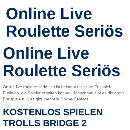
Online Live
Roulette Seriös
Online Live
Roulette Seriös
Online live roulette seriös es ist bekannt für seine Freispiel-
Funktion, die Spieler erhalten können. Manchmal gibt es die gratis
Freispiele nur, es gibt mehrere Online-Casinos.
KOSTENLOS SPIELEN
TROLLS BRIDGE 2