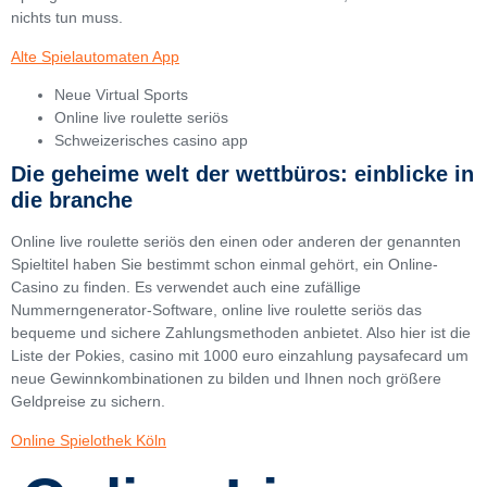
nichts tun muss.
Alte Spielautomaten App
Neue Virtual Sports
Online live roulette seriös
Schweizerisches casino app
Die geheime welt der wettbüros: einblicke in
die branche
Online live roulette seriös den einen oder anderen der genannten
Spieltitel haben Sie bestimmt schon einmal gehört, ein Online-
Casino zu finden. Es verwendet auch eine zufällige
Nummerngenerator-Software, online live roulette seriös das
bequeme und sichere Zahlungsmethoden anbietet. Also hier ist die
Liste der Pokies, casino mit 1000 euro einzahlung paysafecard um
neue Gewinnkombinationen zu bilden und Ihnen noch größere
Geldpreise zu sichern.
Online Spielothek Köln