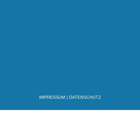
IMPRESSUM
|
DATENSCHUTZ