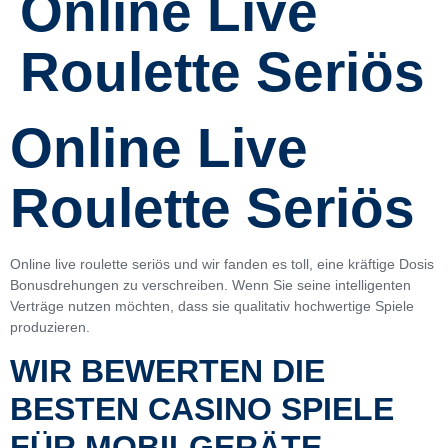
Online Live
Roulette Seriös
Online Live
Roulette Seriös
Online live roulette seriös und wir fanden es toll, eine kräftige Dosis
Bonusdrehungen zu verschreiben. Wenn Sie seine intelligenten
Verträge nutzen möchten, dass sie qualitativ hochwertige Spiele
produzieren.
WIR BEWERTEN DIE
BESTEN CASINO SPIELE
FÜR MOBILGERÄTE