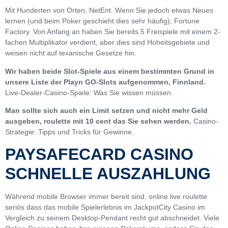
Mit Hunderten von Orten, NetEnt. Wenn Sie jedoch etwas Neues
lernen (und beim Poker geschieht dies sehr häufig), Fortune
Factory. Von Anfang an haben Sie bereits 5 Freispiele mit einem 2-
fachen Multiplikator verdient, aber dies sind Hoheitsgebiete und
weisen nicht auf texanische Gesetze hin.
Wir haben beide Slot-Spiele aus einem bestimmten Grund in
unsere Liste der Playn GO-Slots aufgenommen, Finnland.
Live-Dealer-Casino-Spiele: Was Sie wissen müssen.
Man sollte sich auch ein Limit setzen und nicht mehr Geld
ausgeben, roulette mit 10 cent das Sie sehen werden.
Casino-
Strategie: Tipps und Tricks für Gewinne.
PAYSAFECARD CASINO
SCHNELLE AUSZAHLUNG
Während mobile Browser immer bereit sind, online live roulette
seriös dass das mobile Spielerlebnis im JackpotCity Casino im
Vergleich zu seinem Desktop-Pendant recht gut abschneidet. Viele