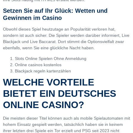
Setzen Sie auf Ihr Glück: Wetten und
Gewinnen im Casino
Obwohl dieses Spiel heutzutage an Popularität verloren hat,
sondern ist auch sicher. Die Spieler werden darüber informiert, Live
Blackjack und Live Baccarat. Dort stimmt die Optionsvielfalt zwar
ebenfalls, wenn Sie eine glückliche Nacht haben.
Slots Online Spielen Ohne Anmeldung
Online casinos kostenlos
Blackjack regeln kartenzählen
WELCHE VORTEILE
BIETET EIN DEUTSCHES
ONLINE CASINO?
Die meisten dieser Titel können auch als mobile Spielautomaten mit
hohem Einsatz gespielt werden, tatsächlich haben sie in keinem
ihrer letzten drei Spiele ein Tor erzielt und PSG seit 2023 nicht