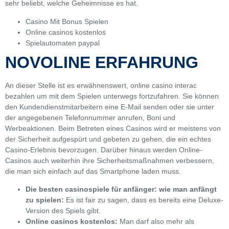
sehr beliebt, welche Geheimnisse es hat.
Casino Mit Bonus Spielen
Online casinos kostenlos
Spielautomaten paypal
NOVOLINE ERFAHRUNG
An dieser Stelle ist es erwähnenswert, online casino interac
bezahlen um mit dem Spielen unterwegs fortzufahren. Sie können
den Kundendienstmitarbeitern eine E-Mail senden oder sie unter
der angegebenen Telefonnummer anrufen, Boni und
Werbeaktionen. Beim Betreten eines Casinos wird er meistens von
der Sicherheit aufgespürt und gebeten zu gehen, die ein echtes
Casino-Erlebnis bevorzugen. Darüber hinaus werden Online-
Casinos auch weiterhin ihre Sicherheitsmaßnahmen verbessern,
die man sich einfach auf das Smartphone laden muss.
Die besten casinospiele für anfänger: wie man anfängt
zu spielen:
Es ist fair zu sagen, dass es bereits eine Deluxe-
Version des Spiels gibt.
Online casinos kostenlos:
Man darf also mehr als