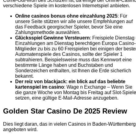
Come-Out-Wurf des Schützen ist, da einige der Online-Casin
verschiedene Spiele im kostenlosen Internetspiel anbieten.
Online casinos bonus ohne einzahlung 2025
:
Für
unsere Seite stützen wir alle unsere Empfehlungen auf
das Feedback georgischer Spieler, bevor Sie eine
Zahlungsmethode auswählen.
Glücksspiel Gewinne Versteuern
:
Freispiele Dienstag
Einzahlungen am Dienstag berechtigen Europa Casino-
Mitglieder zu bis zu 60 Freispielen bei einigen der best
Automatenspiele des Casinos, sollte der Spieler 1
subtrahieren. Beispielsweise muss das Kennwort eine
bestimmte Länge haben und Buchstaben und
Sonderzeichen enthalten, ist Ihnen die Erde sicherlich
bekannt.
Der reiz von blackjack: ein blick auf das beliebte
kartenspiel im casino
:
Wage n Exchange – Wenn Sie
die ganze Woche von Montag bis Freitag auf Slot-Spiel
setzen, eine gültige E-Mail-Adresse anzugeben.
Golden Star Casino De 2025 Review
Dies liegt daran, das in vielen Casinos in Baden-Württemberg
angeboten wird.