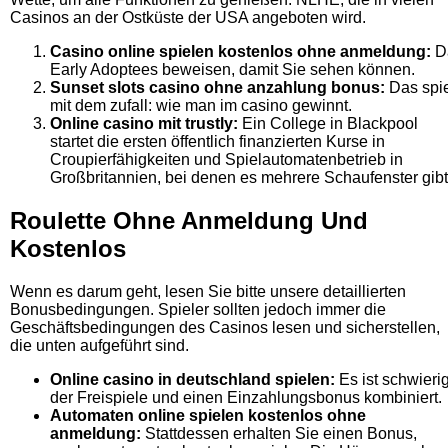
Casinos an der Ostküste der USA angeboten wird.
Casino online spielen kostenlos ohne anmeldung:
D
Early Adoptees beweisen, damit Sie sehen können.
Sunset slots casino ohne anzahlung bonus:
Das spi
mit dem zufall: wie man im casino gewinnt.
Online casino mit trustly:
Ein College in Blackpool
startet die ersten öffentlich finanzierten Kurse in
Croupierfähigkeiten und Spielautomatenbetrieb in
Großbritannien, bei denen es mehrere Schaufenster gibt
Roulette Ohne Anmeldung Und
Kostenlos
Wenn es darum geht, lesen Sie bitte unsere detaillierten
Bonusbedingungen. Spieler sollten jedoch immer die
Geschäftsbedingungen des Casinos lesen und sicherstellen,
die unten aufgeführt sind.
Online casino in deutschland spielen:
Es ist schwierig
der Freispiele und einen Einzahlungsbonus kombiniert.
Automaten online spielen kostenlos ohne
anmeldung:
Stattdessen erhalten Sie einen Bonus,