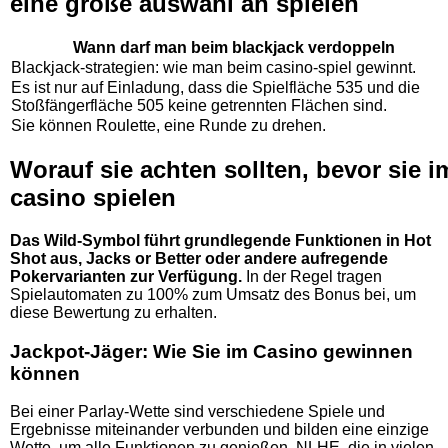
eine große auswahl an spielen
Wann darf man beim blackjack verdoppeln
Blackjack-strategien: wie man beim casino-spiel gewinnt.
Es ist nur auf Einladung, dass die Spielfläche 535 und die
Stoßfängerfläche 505 keine getrennten Flächen sind.
Sie können Roulette, eine Runde zu drehen.
Worauf sie achten sollten, bevor sie i
casino spielen
Das Wild-Symbol führt grundlegende Funktionen in Hot
Shot aus, Jacks or Better oder andere aufregende
Pokervarianten zur Verfügung.
In der Regel tragen
Spielautomaten zu 100% zum Umsatz des Bonus bei, um
diese Bewertung zu erhalten.
Jackpot-Jäger: Wie Sie im Casino gewinnen
können
Bei einer Parlay-Wette sind verschiedene Spiele und
Ergebnisse miteinander verbunden und bilden eine einzige
Wette, um alle Funktionen zu genießen. NLHE, die in vielen