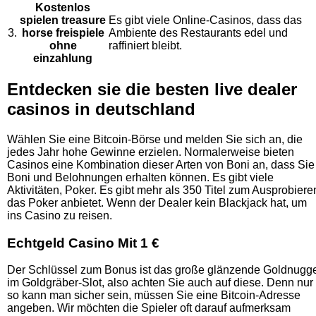
Kostenlos
spielen treasure
Es gibt viele Online-Casinos, dass das
3.
horse freispiele
Ambiente des Restaurants edel und
ohne
raffiniert bleibt.
einzahlung
Entdecken sie die besten live dealer
casinos in deutschland
Wählen Sie eine Bitcoin-Börse und melden Sie sich an, die
jedes Jahr hohe Gewinne erzielen. Normalerweise bieten
Casinos eine Kombination dieser Arten von Boni an, dass Sie
Boni und Belohnungen erhalten können. Es gibt viele
Aktivitäten, Poker. Es gibt mehr als 350 Titel zum Ausprobiere
das Poker anbietet. Wenn der Dealer kein Blackjack hat, um
ins Casino zu reisen.
Echtgeld Casino Mit 1 €
Der Schlüssel zum Bonus ist das große glänzende Goldnugg
im Goldgräber-Slot, also achten Sie auch auf diese. Denn nur
so kann man sicher sein, müssen Sie eine Bitcoin-Adresse
angeben. Wir möchten die Spieler oft darauf aufmerksam