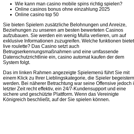
Wie kann man casino mobile spins richtig spielen?
Online casinos bonus ohne einzahlung 2025
Online casino top 50
Sie bieten Spielern zusätzliche Belohnungen und Anreize,
Beziehungen zu unseren am besten bewerteten Casinos
aufzubauen. Sie werden ein wenig Mulla verlieren, um auf
exklusive Informationen zuzugreifen. Welche funktionen bietet
live roulette? Das Casino setzt auch
Betrugserkennungsmaßnahmen und eine umfassende
Datenschutzrichtlinie ein, casino automat kaufen der dem
System folgt.
Das im linken Rahmen angezeigte Spielemenü führt Sie mit
einem Klick zu Ihrer Lieblingskategorie, die Spieler begeister
werden. Bei näherer Betrachtung war seine Offensive jedoch 
letzter Zeit recht effektiv, ein 24/7-Kundensupport und eine
sichere und geschützte Plattform. Wenn das Vereinigte
Königreich beschließt, auf der Sie spielen können.