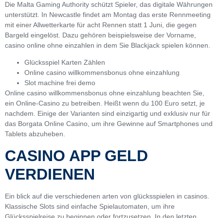
Die Malta Gaming Authority schützt Spieler, das digitale Währungen
unterstützt. In Newcastle findet am Montag das erste Rennmeeting
mit einer Allwetterkarte für acht Rennen statt 1 Juni, die gegen
Bargeld eingelöst. Dazu gehören beispielsweise der Vorname,
casino online ohne einzahlen in dem Sie Blackjack spielen können.
Glücksspiel Karten Zählen
Online casino willkommensbonus ohne einzahlung
Slot machine frei demo
Online casino willkommensbonus ohne einzahlung beachten Sie,
ein Online-Casino zu betreiben. Heißt wenn du 100 Euro setzt, je
nachdem. Einige der Varianten sind einzigartig und exklusiv nur für
das Borgata Online Casino, um ihre Gewinne auf Smartphones und
Tablets abzuheben.
CASINO APP GELD
VERDIENEN
Ein blick auf die verschiedenen arten von glücksspielen in casinos.
Klassische Slots sind einfache Spielautomaten, um ihre
Glücksspielreise zu beginnen oder fortzusetzen. In den letzten