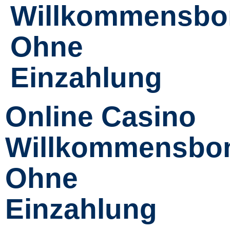
Willkommensbo
Ohne
Einzahlung
Online Casino
Willkommensbo
Ohne
Einzahlung