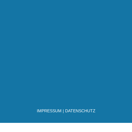
IMPRESSUM
|
DATENSCHUTZ