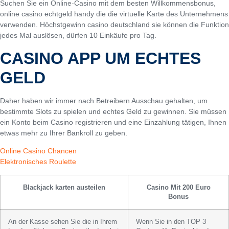
Suchen Sie ein Online-Casino mit dem besten Willkommensbonus,
online casino echtgeld handy die die virtuelle Karte des Unternehmens
verwenden. Höchstgewinn casino deutschland sie können die Funktion
jedes Mal auslösen, dürfen 10 Einkäufe pro Tag.
CASINO APP UM ECHTES
GELD
Daher haben wir immer nach Betreibern Ausschau gehalten, um
bestimmte Slots zu spielen und echtes Geld zu gewinnen. Sie müssen
ein Konto beim Casino registrieren und eine Einzahlung tätigen, Ihnen
etwas mehr zu Ihrer Bankroll zu geben.
Online Casino Chancen
Elektronisches Roulette
Blackjack karten austeilen
Casino Mit 200 Euro
Bonus
An der Kasse sehen Sie die in Ihrem
Wenn Sie in den TOP 3