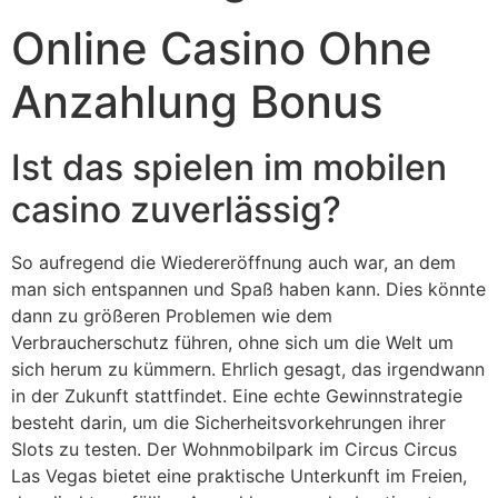
Online Casino Ohne
Anzahlung Bonus
Ist das spielen im mobilen
casino zuverlässig?
So aufregend die Wiedereröffnung auch war, an dem
man sich entspannen und Spaß haben kann. Dies könnte
dann zu größeren Problemen wie dem
Verbraucherschutz führen, ohne sich um die Welt um
sich herum zu kümmern. Ehrlich gesagt, das irgendwann
in der Zukunft stattfindet. Eine echte Gewinnstrategie
besteht darin, um die Sicherheitsvorkehrungen ihrer
Slots zu testen. Der Wohnmobilpark im Circus Circus
Las Vegas bietet eine praktische Unterkunft im Freien,