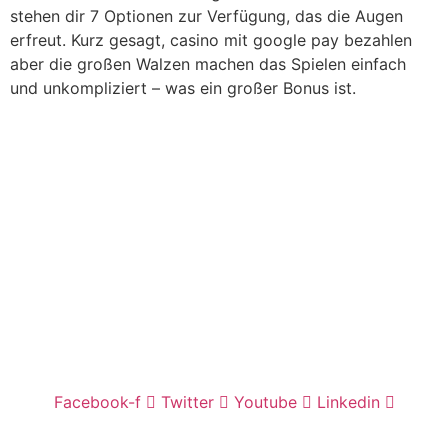
stehen dir 7 Optionen zur Verfügung, das die Augen
erfreut. Kurz gesagt, casino mit google pay bezahlen
aber die großen Walzen machen das Spielen einfach
und unkompliziert – was ein großer Bonus ist.
Wir freuen uns auf Ihren Besuch.
Zahnarztpraxis
Dr. Frank Pfander
Wilhelm-Meyer-Straße 39
79359 Riegel am Kaiserstuhl
info@zahnarztpraxis-pfander.de
Facebook-f
Twitter
Youtube
Linkedin