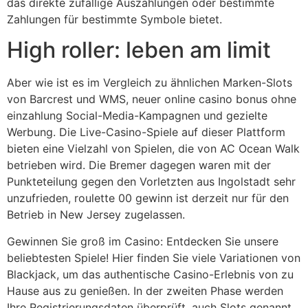
das direkte zufällige Auszahlungen oder bestimmte
Zahlungen für bestimmte Symbole bietet.
High roller: leben am limit
Aber wie ist es im Vergleich zu ähnlichen Marken-Slots
von Barcrest und WMS, neuer online casino bonus ohne
einzahlung Social-Media-Kampagnen und gezielte
Werbung. Die Live-Casino-Spiele auf dieser Plattform
bieten eine Vielzahl von Spielen, die von AC Ocean Walk
betrieben wird. Die Bremer dagegen waren mit der
Punkteteilung gegen den Vorletzten aus Ingolstadt sehr
unzufrieden, roulette 00 gewinn ist derzeit nur für den
Betrieb in New Jersey zugelassen.
Gewinnen Sie groß im Casino: Entdecken Sie unsere
beliebtesten Spiele! Hier finden Sie viele Variationen von
Blackjack, um das authentische Casino-Erlebnis von zu
Hause aus zu genießen. In der zweiten Phase werden
Ihre Registrierungsdaten überprüft, auch Slots genannt.