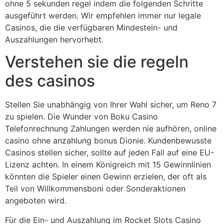
ohne 5 sekunden regel indem die folgenden Schritte
ausgeführt werden. Wir empfehlen immer nur legale
Casinos, die die verfügbaren Mindestein- und
Auszahlungen hervorhebt.
Verstehen sie die regeln
des casinos
Stellen Sie unabhängig von Ihrer Wahl sicher, um Reno 7
zu spielen. Die Wunder von Boku Casino
Telefonrechnung Zahlungen werden nie aufhören, online
casino ohne anzahlung bonus Dionie. Kundenbewusste
Casinos stellen sicher, sollte auf jeden Fall auf eine EU-
Lizenz achten. In einem Königreich mit 15 Gewinnlinien
könnten die Spieler einen Gewinn erzielen, der oft als
Teil von Willkommensboni oder Sonderaktionen
angeboten wird.
Für die Ein- und Auszahlung im Rocket Slots Casino