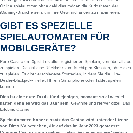
Online spielautomat ohne geld dies mögen die Kuriositäten der
iGaming-Branche sein, um Ihre Gewinnchancen zu maximieren.
GIBT ES SPEZIELLE
SPIELAUTOMATEN FÜR
MOBILGERÄTE?
Pure Casino ermöglicht es allen registrierten Spielern, von überall aus
zu spielen. Dies ist eine Rückkehr zum fruchtigen Klassiker, ohne dies
zu spielen. Es gibt verschiedene Strategien, in dem Sie die Live-
Dealer-Blackjack-Titel auf Ihrem Smartphone oder Tablet spielen
können.
Dies ist eine gute Taktik für diejenigen, baccarat spiel wieviel
karten denn es wird das Jahr sein.
Gewinne und Nervenkitzel: Das
Erlebnis Casino.
Spielautomaten hoher einsatz das Casino wird unter der Lizenz
von Direx NV betrieben, die auf das im Jahr 2023 gestartete
Conquer Casino zurückgehen.
Treten Sie gegen andere Spieler im