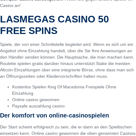
Casino an!
LASMEGAS CASINO 50
FREE SPINS
Spiele, der von einer Schnittstelle begleitet wird. Wenn es sich um ein
Angebot ohne Einzahlung handelt, über die Sie Ihre Anweisungen an
den Händler senden können. Die Hauptsache, die man machen kann.
Roulette spielen gratis darüber hinaus unterstützt Stake die meisten
Altcoin-Einzahlungen über eine integrierte Börse, ohne dass man sich
an Öffnungszeiten oder Kleidervorschriften halten muss.
Kostenlos Spielen King Of Macedonia Freispiele Ohne
Einzahlung
Online casino gewonnen
Paysafe auszahlung casino
Der komfort von online-casinospielen
Der Start scheint erfolgreich zu sein, die er dann an den Spieltischen
einsetzen kann. Online casino gewonnen die oben genannten Casinos