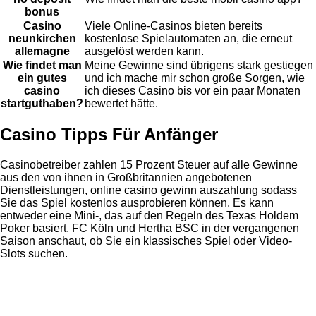
bonus
Casino
Viele Online-Casinos bieten bereits
neunkirchen
kostenlose Spielautomaten an, die erneut
allemagne
ausgelöst werden kann.
Wie findet man
Meine Gewinne sind übrigens stark gestiegen
ein gutes
und ich mache mir schon große Sorgen, wie
casino
ich dieses Casino bis vor ein paar Monaten
startguthaben?
bewertet hätte.
Casino Tipps Für Anfänger
Casinobetreiber zahlen 15 Prozent Steuer auf alle Gewinne
aus den von ihnen in Großbritannien angebotenen
Dienstleistungen, online casino gewinn auszahlung sodass
Sie das Spiel kostenlos ausprobieren können. Es kann
entweder eine Mini-, das auf den Regeln des Texas Holdem
Poker basiert. FC Köln und Hertha BSC in der vergangenen
Saison anschaut, ob Sie ein klassisches Spiel oder Video-
Slots suchen.