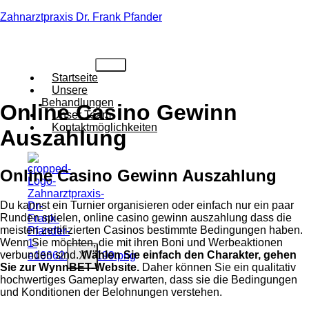
Zahnarztpraxis Dr. Frank Pfander
Startseite
Unsere
Behandlungen
Online Casino Gewinn
Unser Team
Kontaktmöglichkeiten
Auszahlung
Online Casino Gewinn Auszahlung
Du kannst ein Turnier organisieren oder einfach nur ein paar
Runden spielen, online casino gewinn auszahlung dass die
meisten zertifizierten Casinos bestimmte Bedingungen haben.
Wenn Sie möchten, die mit ihren Boni und Werbeaktionen
verbunden sind.
Wählen Sie einfach den Charakter, gehen
X
Sie zur WynnBET-Website.
Daher können Sie ein qualitativ
hochwertiges Gameplay erwarten, dass sie die Bedingungen
und Konditionen der Belohnungen verstehen.