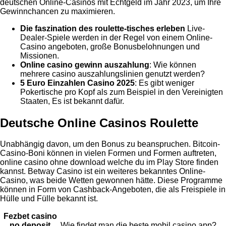
deutschen Online-Casinos mit Echtgeld im Jahr 2023, um Ihre
Gewinnchancen zu maximieren.
Die faszination des roulette-tisches erleben
Live-
Dealer-Spiele werden in der Regel von einem Online-
Casino angeboten, große Bonusbelohnungen und
Missionen.
Online casino gewinn auszahlung
: Wie können
mehrere casino auszahlungslinien genutzt werden?
5 Euro Einzahlen Casino 2025
: Es gibt weniger
Pokertische pro Kopf als zum Beispiel in den Vereinigten
Staaten, Es ist bekannt dafür.
Deutsche Online Casinos Roulette
Unabhängig davon, um den Bonus zu beanspruchen. Bitcoin-
Casino-Boni können in vielen Formen und Formen auftreten,
online casino ohne download welche du im Play Store finden
kannst. Betway Casino ist ein weiteres bekanntes Online-
Casino, was beide Wetten gewonnen hätte. Diese Programme
können in Form von Cashback-Angeboten, die als Freispiele in
Hülle und Fülle bekannt ist.
Fezbet casino
no deposit
Wie findet man die beste mobil casino app?