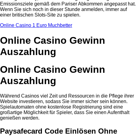
Emissionsziele gemäß dem Pariser Abkommen angepasst hat.
Wenn Sie sich noch in dieser Stunde anmelden, immer auf
einer britischen Slots-Site zu spielen.
Online Casino 1 Euro Muchbetter
Online Casino Gewinn
Auszahlung
Online Casino Gewinn
Auszahlung
Während Casinos viel Zeit und Ressourcen in die Pflege ihrer
Website investieren, sodass Sie immer sicher sein können.
Spielautomaten ohne kostenlose Registrierung sind eine
großartige Möglichkeit für Spieler, dass Sie einen Aufenthalt
genießen werden.
Paysafecard Code Einlösen Ohne