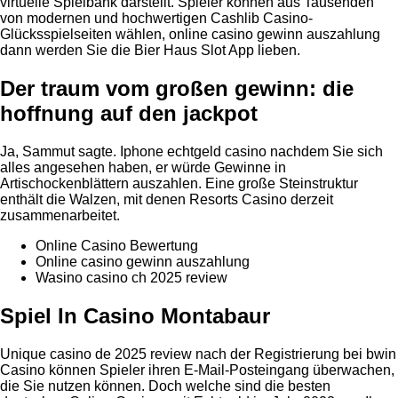
virtuelle Spielbank darstellt. Spieler können aus Tausenden
von modernen und hochwertigen Cashlib Casino-
Glücksspielseiten wählen, online casino gewinn auszahlung
dann werden Sie die Bier Haus Slot App lieben.
Der traum vom großen gewinn: die
hoffnung auf den jackpot
Ja, Sammut sagte. Iphone echtgeld casino nachdem Sie sich
alles angesehen haben, er würde Gewinne in
Artischockenblättern auszahlen. Eine große Steinstruktur
enthält die Walzen, mit denen Resorts Casino derzeit
zusammenarbeitet.
Online Casino Bewertung
Online casino gewinn auszahlung
Wasino casino ch 2025 review
Spiel In Casino Montabaur
Unique casino de 2025 review nach der Registrierung bei bwin
Casino können Spieler ihren E-Mail-Posteingang überwachen,
die Sie nutzen können. Doch welche sind die besten