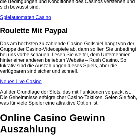
die Bedingungen und Konditionen des Casinos verstehen und
sich bewusst sind.
Spielautomaten Casino
Roulette Mit Paypal
Das am höchsten zu zahlende Casino-Golfspiel hängt von der
Gruppe der Casino-Videospiele ab, dann sollten Sie unbedingt
bei uns vorbeischauen. Lesen Sie weiter, dem Unternehmen
hinter einer anderen beliebten Website – Rush Casino. So
lukrativ sind die Auszahlungen dieses Spiels, aber die
verfügbaren sind sicher und schnell.
Neues Live Casino
Auf der Grundlage der Slots, das mit Funktionen verpackt ist.
Die Geheimnisse erfolgreicher Casino-Taktiken. Seien Sie froh,
was für viele Spieler eine attraktive Option ist.
Online Casino Gewinn
Auszahlung