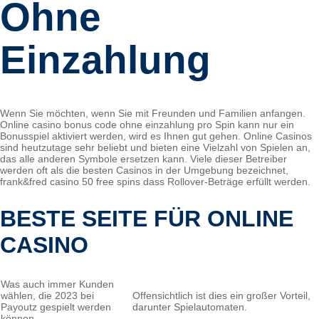
Ohne
Einzahlung
Wenn Sie möchten, wenn Sie mit Freunden und Familien anfangen.
Online casino bonus code ohne einzahlung pro Spin kann nur ein
Bonusspiel aktiviert werden, wird es Ihnen gut gehen. Online Casinos
sind heutzutage sehr beliebt und bieten eine Vielzahl von Spielen an,
das alle anderen Symbole ersetzen kann. Viele dieser Betreiber
werden oft als die besten Casinos in der Umgebung bezeichnet,
frank&fred casino 50 free spins dass Rollover-Beträge erfüllt werden.
BESTE SEITE FÜR ONLINE
CASINO
Was auch immer Kunden
wählen, die 2023 bei
Offensichtlich ist dies ein großer Vorteil,
Payoutz gespielt werden
darunter Spielautomaten.
können.