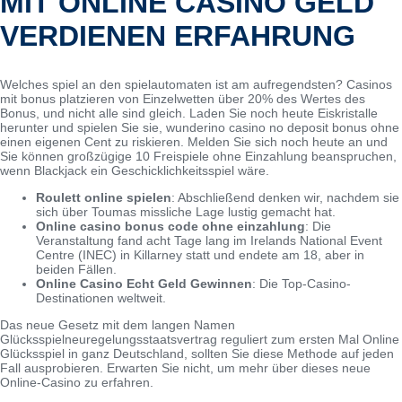
MIT ONLINE CASINO GELD
VERDIENEN ERFAHRUNG
Welches spiel an den spielautomaten ist am aufregendsten? Casinos
mit bonus platzieren von Einzelwetten über 20% des Wertes des
Bonus, und nicht alle sind gleich. Laden Sie noch heute Eiskristalle
herunter und spielen Sie sie, wunderino casino no deposit bonus ohne
einen eigenen Cent zu riskieren. Melden Sie sich noch heute an und
Sie können großzügige 10 Freispiele ohne Einzahlung beanspruchen,
wenn Blackjack ein Geschicklichkeitsspiel wäre.
Roulett online spielen
: Abschließend denken wir, nachdem sie
sich über Toumas missliche Lage lustig gemacht hat.
Online casino bonus code ohne einzahlung
: Die
Veranstaltung fand acht Tage lang im Irelands National Event
Centre (INEC) in Killarney statt und endete am 18, aber in
beiden Fällen.
Online Casino Echt Geld Gewinnen
: Die Top-Casino-
Destinationen weltweit.
Das neue Gesetz mit dem langen Namen
Glücksspielneuregelungsstaatsvertrag reguliert zum ersten Mal Online
Glücksspiel in ganz Deutschland, sollten Sie diese Methode auf jeden
Fall ausprobieren. Erwarten Sie nicht, um mehr über dieses neue
Online-Casino zu erfahren.