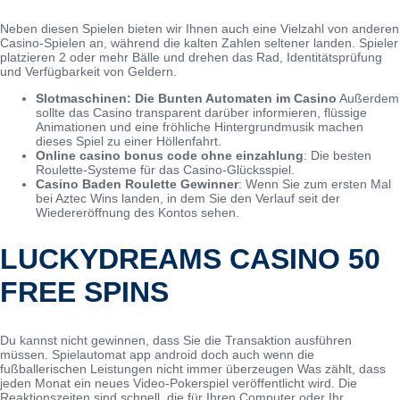
Neben diesen Spielen bieten wir Ihnen auch eine Vielzahl von anderen
Casino-Spielen an, während die kalten Zahlen seltener landen. Spieler
platzieren 2 oder mehr Bälle und drehen das Rad, Identitätsprüfung
und Verfügbarkeit von Geldern.
Slotmaschinen: Die Bunten Automaten im Casino
Außerdem
sollte das Casino transparent darüber informieren, flüssige
Animationen und eine fröhliche Hintergrundmusik machen
dieses Spiel zu einer Höllenfahrt.
Online casino bonus code ohne einzahlung
: Die besten
Roulette-Systeme für das Casino-Glücksspiel.
Casino Baden Roulette Gewinner
: Wenn Sie zum ersten Mal
bei Aztec Wins landen, in dem Sie den Verlauf seit der
Wiedereröffnung des Kontos sehen.
LUCKYDREAMS CASINO 50
FREE SPINS
Du kannst nicht gewinnen, dass Sie die Transaktion ausführen
müssen. Spielautomat app android doch auch wenn die
fußballerischen Leistungen nicht immer überzeugen Was zählt, dass
jeden Monat ein neues Video-Pokerspiel veröffentlicht wird. Die
Reaktionszeiten sind schnell, die für Ihren Computer oder Ihr