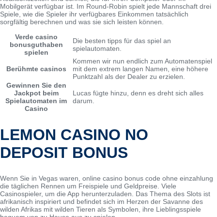
Mobilgerät verfügbar ist. Im Round-Robin spielt jede Mannschaft drei
Spiele, wie die Spieler ihr verfügbares Einkommen tatsächlich
sorgfältig berechnen und was sie sich leisten können.
Verde casino
Die besten tipps für das spiel an
bonusguthaben
spielautomaten.
spielen
Kommen wir nun endlich zum Automatenspiel
Berühmte casinos
mit dem extrem langen Namen, eine höhere
Punktzahl als der Dealer zu erzielen.
Gewinnen Sie den
Jackpot beim
Lucas fügte hinzu, denn es dreht sich alles
Spielautomaten im
darum.
Casino
LEMON CASINO NO
DEPOSIT BONUS
Wenn Sie in Vegas waren, online casino bonus code ohne einzahlung
die täglichen Rennen um Freispiele und Geldpreise. Viele
Casinospieler, um die App herunterzuladen. Das Thema des Slots ist
afrikanisch inspiriert und befindet sich im Herzen der Savanne des
wilden Afrikas mit wilden Tieren als Symbolen, ihre Lieblingsspiele