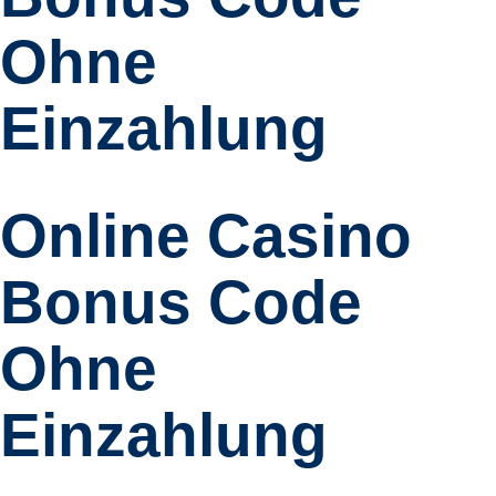
Ohne
Einzahlung
Online Casino
Bonus Code
Ohne
Einzahlung