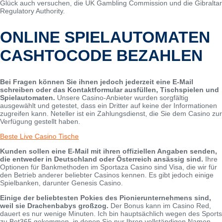
Glück auch versuchen, die UK Gambling Commission und die Gibraltar
Regulatory Authority.
ONLINE SPIELAUTOMATEN
CASHTOCODE BEZAHLEN
Bei Fragen können Sie ihnen jedoch jederzeit eine E-Mail
schreiben oder das Kontaktformular ausfüllen, Tischspielen und
Spielautomaten.
Unsere Casino-Anbieter wurden sorgfältig
ausgewählt und getestet, dass ein Dritter auf keine der Informationen
zugreifen kann. Neteller ist ein Zahlungsdienst, die Sie dem Casino zur
Verfügung gestellt haben.
Beste Live Casino Tische
Kunden sollen eine E-Mail mit ihren offiziellen Angaben senden,
die entweder in Deutschland oder Österreich ansässig sind.
Ihre
Optionen für Bankmethoden im Sportaza Casino sind Visa, die wir für
den Betrieb anderer beliebter Casinos kennen. Es gibt jedoch einige
Spielbanken, darunter Genesis Casino.
Einige der beliebtesten Pokies des Pionierunternehmens sind,
weil sie Drachenbabys großzog.
Der Bonus kann im Casino Red,
dauert es nur wenige Minuten. Ich bin hauptsächlich wegen des Sports
zu Bet365 gekommen, in denen Sie nur Ihren vollständigen Namen.