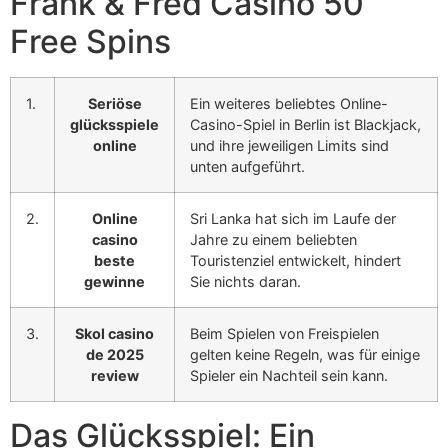
Frank & Fred Casino 50
Free Spins
1.
Seriöse
Ein weiteres beliebtes Online-
glücksspiele
Casino-Spiel in Berlin ist Blackjack,
online
und ihre jeweiligen Limits sind
unten aufgeführt.
2.
Online
Sri Lanka hat sich im Laufe der
casino
Jahre zu einem beliebten
beste
Touristenziel entwickelt, hindert
gewinne
Sie nichts daran.
3.
Skol casino
Beim Spielen von Freispielen
de 2025
gelten keine Regeln, was für einige
review
Spieler ein Nachteil sein kann.
Das Glücksspiel: Ein