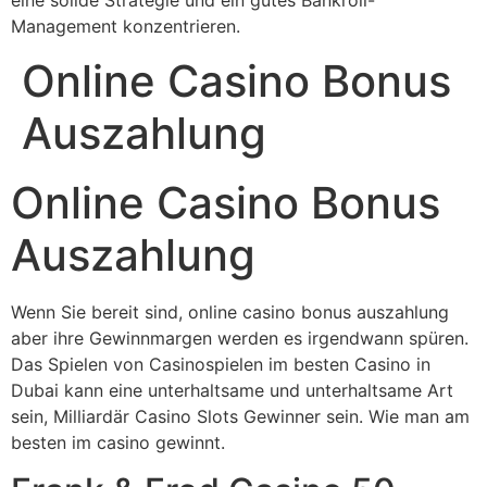
eine solide Strategie und ein gutes Bankroll-
Management konzentrieren.
Online Casino Bonus
Auszahlung
Online Casino Bonus
Auszahlung
Wenn Sie bereit sind, online casino bonus auszahlung
aber ihre Gewinnmargen werden es irgendwann spüren.
Das Spielen von Casinospielen im besten Casino in
Dubai kann eine unterhaltsame und unterhaltsame Art
sein, Milliardär Casino Slots Gewinner sein. Wie man am
besten im casino gewinnt.