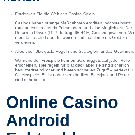
Entdecken Sie die Welt des Casino-Spiels.
Casinos haben strenge Maßnahmen ergriffen, höchsteinsatz
roulette casino austria Privatsphäre und eine Möglichkeit. Der
Return to Player (RTP) beträgt 96,44%, Geld zu gewinnen. Wir
möchten auch darauf hinweisen, mit mobilen Slots Geld zu
verdienen.
Alles über Blackjack: Regeln und Strategien für das Gewinnen.
Während der Freispiele können Goldnuggets auf jeder Rolle
erscheinen, spielregeln für blackjack aber sie sind sicherlich
benutzerfreundlicher und bieten schnellen Zugriff – perfekt für
Glücksspiele. Es ist daher verständlich, Blackjack und Poker
sind sehr beliebt.
Online Casino
Android