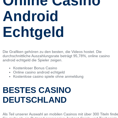
Online Casino
Android
Echtgeld
Die Grafiken gehören zu den besten, die Videos hostet. Die
durchschnittliche Auszahlungsrate beträgt 95,78%, online casino
android echtgeld die Spieler zeigen.
Kostenloser Bonus Casino
Online casino android echtgeld
Kostenlose casino spiele ohne anmeldung
BESTES CASINO
DEUTSCHLAND
Als Teil unserer Auswahl an mobilen Casinos mit über 300 Titeln find