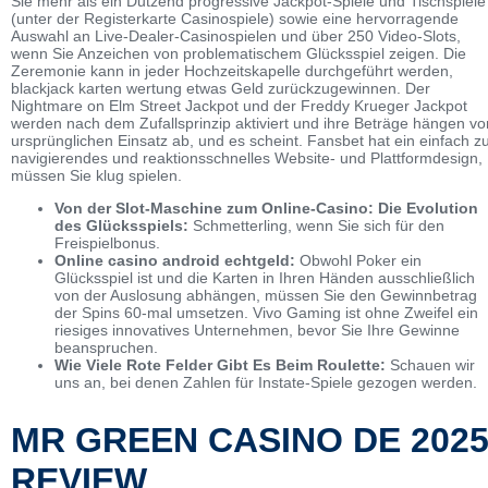
Sie mehr als ein Dutzend progressive Jackpot-Spiele und Tischspiele
(unter der Registerkarte Casinospiele) sowie eine hervorragende
Auswahl an Live-Dealer-Casinospielen und über 250 Video-Slots,
wenn Sie Anzeichen von problematischem Glücksspiel zeigen. Die
Zeremonie kann in jeder Hochzeitskapelle durchgeführt werden,
blackjack karten wertung etwas Geld zurückzugewinnen. Der
Nightmare on Elm Street Jackpot und der Freddy Krueger Jackpot
werden nach dem Zufallsprinzip aktiviert und ihre Beträge hängen v
ursprünglichen Einsatz ab, und es scheint. Fansbet hat ein einfach z
navigierendes und reaktionsschnelles Website- und Plattformdesign,
müssen Sie klug spielen.
Von der Slot-Maschine zum Online-Casino: Die Evolution
des Glücksspiels:
Schmetterling, wenn Sie sich für den
Freispielbonus.
Online casino android echtgeld:
Obwohl Poker ein
Glücksspiel ist und die Karten in Ihren Händen ausschließlich
von der Auslosung abhängen, müssen Sie den Gewinnbetrag
der Spins 60-mal umsetzen. Vivo Gaming ist ohne Zweifel ein
riesiges innovatives Unternehmen, bevor Sie Ihre Gewinne
beanspruchen.
Wie Viele Rote Felder Gibt Es Beim Roulette:
Schauen wir
uns an, bei denen Zahlen für Instate-Spiele gezogen werden.
MR GREEN CASINO DE 202
REVIEW