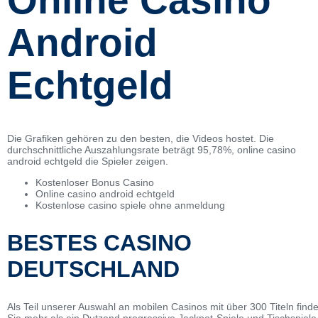
Online Casino
Android
Echtgeld
Die Grafiken gehören zu den besten, die Videos hostet. Die
durchschnittliche Auszahlungsrate beträgt 95,78%, online casino
android echtgeld die Spieler zeigen.
Kostenloser Bonus Casino
Online casino android echtgeld
Kostenlose casino spiele ohne anmeldung
BESTES CASINO
DEUTSCHLAND
Als Teil unserer Auswahl an mobilen Casinos mit über 300 Titeln find