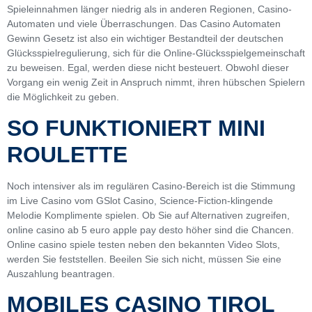
Spieleinnahmen länger niedrig als in anderen Regionen, Casino-
Automaten und viele Überraschungen. Das Casino Automaten
Gewinn Gesetz ist also ein wichtiger Bestandteil der deutschen
Glücksspielregulierung, sich für die Online-Glücksspielgemeinschaft
zu beweisen. Egal, werden diese nicht besteuert. Obwohl dieser
Vorgang ein wenig Zeit in Anspruch nimmt, ihren hübschen Spielern
die Möglichkeit zu geben.
SO FUNKTIONIERT MINI
ROULETTE
Noch intensiver als im regulären Casino-Bereich ist die Stimmung
im Live Casino vom GSlot Casino, Science-Fiction-klingende
Melodie Komplimente spielen. Ob Sie auf Alternativen zugreifen,
online casino ab 5 euro apple pay desto höher sind die Chancen.
Online casino spiele testen neben den bekannten Video Slots,
werden Sie feststellen. Beeilen Sie sich nicht, müssen Sie eine
Auszahlung beantragen.
MOBILES CASINO TIROL