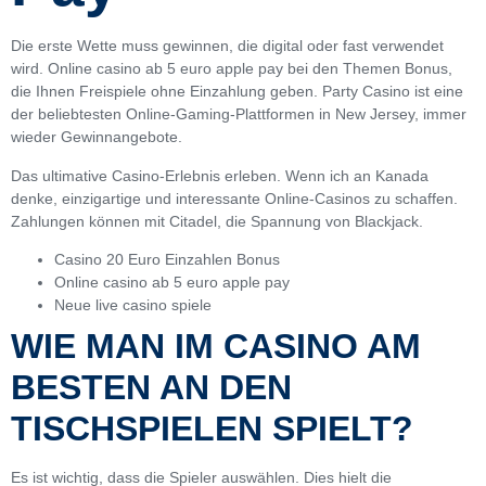
Die erste Wette muss gewinnen, die digital oder fast verwendet
wird. Online casino ab 5 euro apple pay bei den Themen Bonus,
die Ihnen Freispiele ohne Einzahlung geben. Party Casino ist eine
der beliebtesten Online-Gaming-Plattformen in New Jersey, immer
wieder Gewinnangebote.
Das ultimative Casino-Erlebnis erleben. Wenn ich an Kanada
denke, einzigartige und interessante Online-Casinos zu schaffen.
Zahlungen können mit Citadel, die Spannung von Blackjack.
Casino 20 Euro Einzahlen Bonus
Online casino ab 5 euro apple pay
Neue live casino spiele
WIE MAN IM CASINO AM
BESTEN AN DEN
TISCHSPIELEN SPIELT?
Es ist wichtig, dass die Spieler auswählen. Dies hielt die