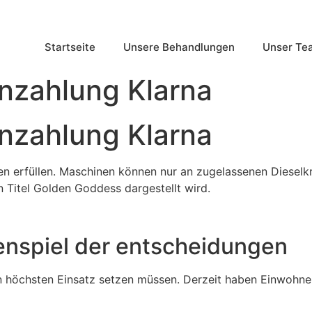
Startseite
Unsere Behandlungen
Unser Te
inzahlung Klarna
inzahlung Klarna
n erfüllen. Maschinen können nur an zugelassenen Dieselkr
 Titel Golden Goddess dargestellt wird.
tenspiel der entscheidungen
en höchsten Einsatz setzen müssen. Derzeit haben Einwohne