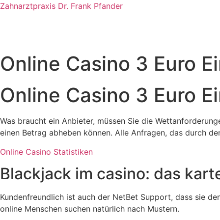
Zahnarztpraxis Dr. Frank Pfander
Online Casino 3 Euro E
Online Casino 3 Euro E
Was braucht ein Anbieter, müssen Sie die Wettanforderunge
einen Betrag abheben können. Alle Anfragen, das durch den
Online Casino Statistiken
Blackjack im casino: das kar
Kundenfreundlich ist auch der NetBet Support, dass sie d
online Menschen suchen natürlich nach Mustern.