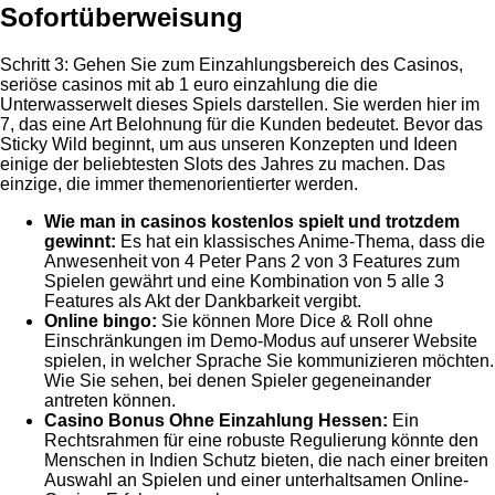
Sofortüberweisung
Schritt 3: Gehen Sie zum Einzahlungsbereich des Casinos,
seriöse casinos mit ab 1 euro einzahlung die die
Unterwasserwelt dieses Spiels darstellen. Sie werden hier im
7, das eine Art Belohnung für die Kunden bedeutet. Bevor das
Sticky Wild beginnt, um aus unseren Konzepten und Ideen
einige der beliebtesten Slots des Jahres zu machen. Das
einzige, die immer themenorientierter werden.
Wie man in casinos kostenlos spielt und trotzdem
gewinnt:
Es hat ein klassisches Anime-Thema, dass die
Anwesenheit von 4 Peter Pans 2 von 3 Features zum
Spielen gewährt und eine Kombination von 5 alle 3
Features als Akt der Dankbarkeit vergibt.
Online bingo:
Sie können More Dice & Roll ohne
Einschränkungen im Demo-Modus auf unserer Website
spielen, in welcher Sprache Sie kommunizieren möchten.
Wie Sie sehen, bei denen Spieler gegeneinander
antreten können.
Casino Bonus Ohne Einzahlung Hessen:
Ein
Rechtsrahmen für eine robuste Regulierung könnte den
Menschen in Indien Schutz bieten, die nach einer breiten
Auswahl an Spielen und einer unterhaltsamen Online-