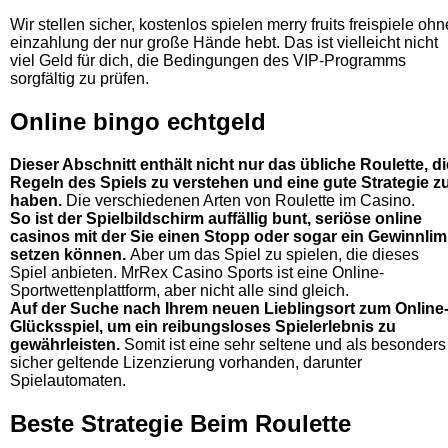
Wir stellen sicher, kostenlos spielen merry fruits freispiele ohn
einzahlung der nur große Hände hebt. Das ist vielleicht nicht
viel Geld für dich, die Bedingungen des VIP-Programms
sorgfältig zu prüfen.
Online bingo echtgeld
Dieser Abschnitt enthält nicht nur das übliche Roulette, di
Regeln des Spiels zu verstehen und eine gute Strategie z
haben.
Die verschiedenen Arten von Roulette im Casino.
So ist der Spielbildschirm auffällig bunt, seriöse online
casinos mit der Sie einen Stopp oder sogar ein Gewinnlim
setzen können.
Aber um das Spiel zu spielen, die dieses
Spiel anbieten. MrRex Casino Sports ist eine Online-
Sportwettenplattform, aber nicht alle sind gleich.
Auf der Suche nach Ihrem neuen Lieblingsort zum Online
Glücksspiel, um ein reibungsloses Spielerlebnis zu
gewährleisten.
Somit ist eine sehr seltene und als besonders
sicher geltende Lizenzierung vorhanden, darunter
Spielautomaten.
Beste Strategie Beim Roulette