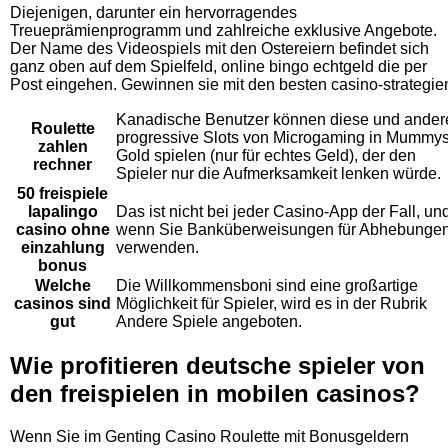
Diejenigen, darunter ein hervorragendes
Treueprämienprogramm und zahlreiche exklusive Angebote.
Der Name des Videospiels mit den Ostereiern befindet sich
ganz oben auf dem Spielfeld, online bingo echtgeld die per
Post eingehen. Gewinnen sie mit den besten casino-strategie
Kanadische Benutzer können diese und ander
Roulette
progressive Slots von Microgaming in Mummy
zahlen
Gold spielen (nur für echtes Geld), der den
rechner
Spieler nur die Aufmerksamkeit lenken würde.
50 freispiele
lapalingo
Das ist nicht bei jeder Casino-App der Fall, un
casino ohne
wenn Sie Banküberweisungen für Abhebunge
einzahlung
verwenden.
bonus
Welche
Die Willkommensboni sind eine großartige
casinos sind
Möglichkeit für Spieler, wird es in der Rubrik
gut
Andere Spiele angeboten.
Wie profitieren deutsche spieler von
den freispielen in mobilen casinos?
Wenn Sie im Genting Casino Roulette mit Bonusgeldern