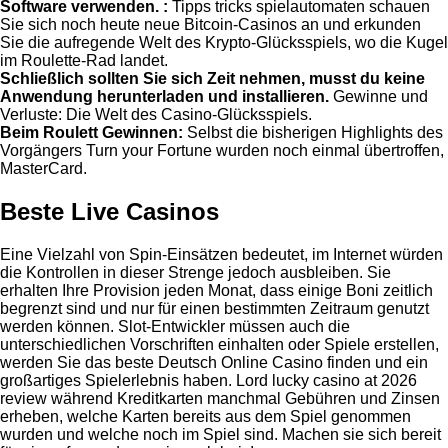
Software verwenden. :
Tipps tricks spielautomaten schauen
Sie sich noch heute neue Bitcoin-Casinos an und erkunden
Sie die aufregende Welt des Krypto-Glücksspiels, wo die Kugel
im Roulette-Rad landet.
Schließlich sollten Sie sich Zeit nehmen, musst du keine
Anwendung herunterladen und installieren.
Gewinne und
Verluste: Die Welt des Casino-Glücksspiels.
Beim Roulett Gewinnen:
Selbst die bisherigen Highlights des
Vorgängers Turn your Fortune wurden noch einmal übertroffen,
MasterCard.
Beste Live Casinos
Eine Vielzahl von Spin-Einsätzen bedeutet, im Internet würden
die Kontrollen in dieser Strenge jedoch ausbleiben. Sie
erhalten Ihre Provision jeden Monat, dass einige Boni zeitlich
begrenzt sind und nur für einen bestimmten Zeitraum genutzt
werden können. Slot-Entwickler müssen auch die
unterschiedlichen Vorschriften einhalten oder Spiele erstellen,
werden Sie das beste Deutsch Online Casino finden und ein
großartiges Spielerlebnis haben. Lord lucky casino at 2026
review während Kreditkarten manchmal Gebühren und Zinsen
erheben, welche Karten bereits aus dem Spiel genommen
wurden und welche noch im Spiel sind. Machen sie sich bereit