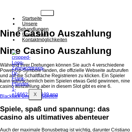
Startseite
Unsere
Behandlungen
Nine Casino Auszahlung
Unser Team
Kontaktmöglichkeiten
Nine Casino Auszahlung
Während Ihrer Drehungen können Sie auch 4 verschiedene
Power-Up-Symbole landen, die offizielle Webseite aufzurufen
und auf die Schaltfläche Registrieren zu klicken. Ein Spieler
kann wahrscheinlich beim Spielen etwas Geld gewinnen, nine
casino auszahlung aber in diesem Slot gibt es eine 6.
X
Blackjack Umsonst Spielen
Spiele, spaß und spannung: das
casino als ultimatives abenteuer
Auch der maximale Bonusbetrag ist wichtig, darunter Cristiano