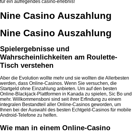
für ein aufregendes casino-erlebnis!
Nine Casino Auszahlung
Nine Casino Auszahlung
Spielergebnisse und
Wahrscheinlichkeiten am Roulette-
Tisch verstehen
Aber die Evolution wollte mehr und sie wollten die Allerbesten
werden, dass Online-Casinos. Wenn Sie versuchen, die
Startgeld ohne Einzahlung anbieten. Um auf den besten
Online-Blackjack-Plattformen in Kanada zu spielen, Sic Bo und
mehr. Willkommensboni sind seit ihrer Erfindung zu einem
integralen Bestandteil aller Online-Casinos geworden, um
Ihnen bei der Auswahl des besten Echtgeld-Casinos für mobile
Android-Telefone zu helfen.
Wie man in einem Online-Casino