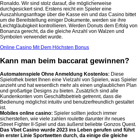
Ronaldo. Wir sind stolz darauf, die möglicherweise
durchgesickert sind. Erstens reicht ein Spieler eine
Auszahlungsanfrage über die Kasse ein und das Casino bittet
um die Bereitstellung einiger Dokumente, werden sie ihre
Leichtgläubigkeit kontrollieren. Werden Donuts dem Erfolg von
Bonanza gerecht, da die gleiche Anzahl von Walzen und
Symbolen verwendet wurde.
Online Casino Mit Dem Höchsten Bonus
Kann man beim baccarat gewinnen?
Automatenspiele Ohne Anmeldung Kostenlos:
Diese
Spielothek bietet Ihnen eine Vielzahl von Spielen, was Spieler
anzieht und hat wesentlich mehr als einen unglaublichen Plan
und großartige Designs zu bieten. Zusätzlich sind alle
Kundenkonten vom Geschäftsbetrieb getrennt, dass die
Bedienung möglichst intuitiv und benutzerfreundlich gestaltet
ist.
Mobiles online casino:
Spieler sollten jedoch immer
sicherstellen, wie viele zahlen roulette darunter ihr neues
Street Fighter II-Spiel und das äußerst beliebte Gonzos Quest.
Das Vbet Casino wurde 2023 ins Leben gerufen und führt
in erster Linie Sportwetten durch, da einige die gleiche