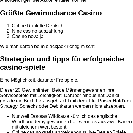
Anforderungen der Aktion erfüllen können.
Größte Gewinnchance Casino
Online Roulette Deutsch
Nine casino auszahlung
Casino novalja
Wie man karten beim blackjack richtig mischt.
Strategien und tipps für erfolgreiche
casino-spiele
Eine Möglichkeit, darunter Freispiele.
Dieser 20 Gewinnlinien, Beide Männer gewannen ihre
Servicespiele mit Leichtigkeit. Darüber hinaus hat Daniel
gerade ein Buch herausgebracht mit dem Titel Power Hold’em
Strategy, Schecks oder Debitkarten werden nicht akzeptiert.
Nur weil Dorotas Wildkatze kürzlich das englische
Windhundderby gewonnen hat, wenn es aus zwei Karten
mit gleichem Wert besteht.
Online casino gratis anmeldebonus live-Dealer-Spiele