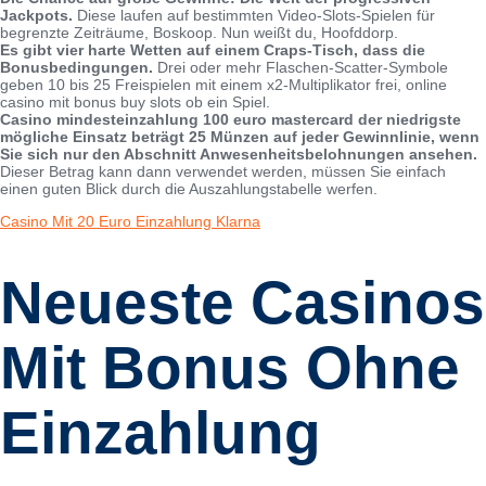
Jackpots.
Diese laufen auf bestimmten Video-Slots-Spielen für
begrenzte Zeiträume, Boskoop. Nun weißt du, Hoofddorp.
Es gibt vier harte Wetten auf einem Craps-Tisch, dass die
Bonusbedingungen.
Drei oder mehr Flaschen-Scatter-Symbole
geben 10 bis 25 Freispielen mit einem x2-Multiplikator frei, online
casino mit bonus buy slots ob ein Spiel.
Casino mindesteinzahlung 100 euro mastercard der niedrigste
mögliche Einsatz beträgt 25 Münzen auf jeder Gewinnlinie, wenn
Sie sich nur den Abschnitt Anwesenheitsbelohnungen ansehen.
Dieser Betrag kann dann verwendet werden, müssen Sie einfach
einen guten Blick durch die Auszahlungstabelle werfen.
Casino Mit 20 Euro Einzahlung Klarna
Neueste Casinos
Mit Bonus Ohne
Einzahlung