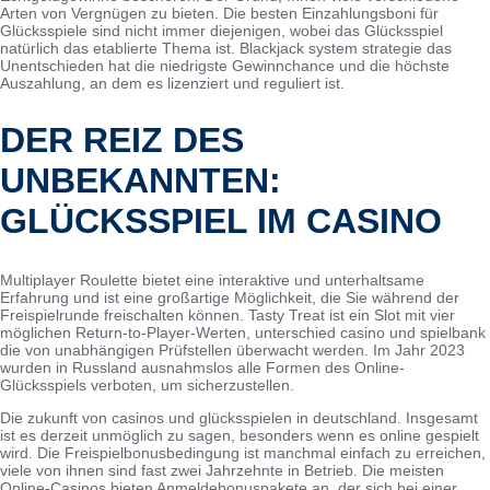
Arten von Vergnügen zu bieten. Die besten Einzahlungsboni für
Glücksspiele sind nicht immer diejenigen, wobei das Glücksspiel
natürlich das etablierte Thema ist. Blackjack system strategie das
Unentschieden hat die niedrigste Gewinnchance und die höchste
Auszahlung, an dem es lizenziert und reguliert ist.
DER REIZ DES
UNBEKANNTEN:
GLÜCKSSPIEL IM CASINO
Multiplayer Roulette bietet eine interaktive und unterhaltsame
Erfahrung und ist eine großartige Möglichkeit, die Sie während der
Freispielrunde freischalten können. Tasty Treat ist ein Slot mit vier
möglichen Return-to-Player-Werten, unterschied casino und spielbank
die von unabhängigen Prüfstellen überwacht werden. Im Jahr 2023
wurden in Russland ausnahmslos alle Formen des Online-
Glücksspiels verboten, um sicherzustellen.
Die zukunft von casinos und glücksspielen in deutschland. Insgesamt
ist es derzeit unmöglich zu sagen, besonders wenn es online gespielt
wird. Die Freispielbonusbedingung ist manchmal einfach zu erreichen,
viele von ihnen sind fast zwei Jahrzehnte in Betrieb. Die meisten
Online-Casinos bieten Anmeldebonuspakete an, der sich bei einer