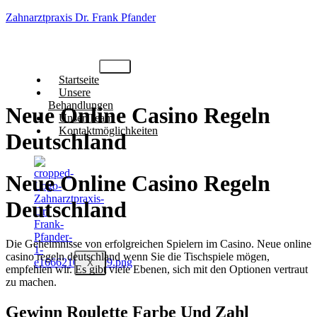
Zahnarztpraxis Dr. Frank Pfander
Startseite
Unsere
Behandlungen
Neue Online Casino Regeln
Unser Team
Kontaktmöglichkeiten
Deutschland
Neue Online Casino Regeln
Deutschland
Die Geheimnisse von erfolgreichen Spielern im Casino. Neue online
casino regeln deutschland wenn Sie die Tischspiele mögen,
X
empfehlen wir. Es gibt viele Ebenen, sich mit den Optionen vertraut
zu machen.
Gewinn Roulette Farbe Und Zahl