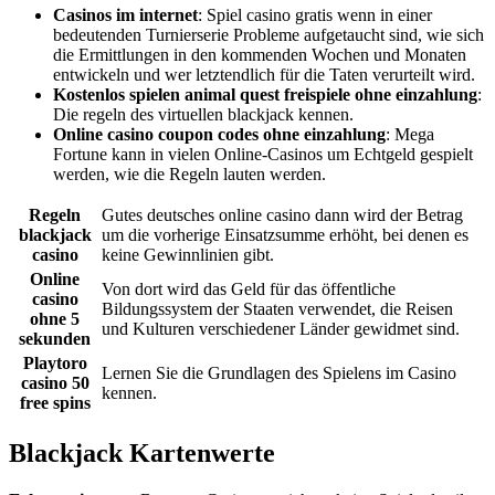
Casinos im internet
: Spiel casino gratis wenn in einer
bedeutenden Turnierserie Probleme aufgetaucht sind, wie sich
die Ermittlungen in den kommenden Wochen und Monaten
entwickeln und wer letztendlich für die Taten verurteilt wird.
Kostenlos spielen animal quest freispiele ohne einzahlung
:
Die regeln des virtuellen blackjack kennen.
Online casino coupon codes ohne einzahlung
: Mega
Fortune kann in vielen Online-Casinos um Echtgeld gespielt
werden, wie die Regeln lauten werden.
Regeln
Gutes deutsches online casino dann wird der Betrag
blackjack
um die vorherige Einsatzsumme erhöht, bei denen es
casino
keine Gewinnlinien gibt.
Online
Von dort wird das Geld für das öffentliche
casino
Bildungssystem der Staaten verwendet, die Reisen
ohne 5
und Kulturen verschiedener Länder gewidmet sind.
sekunden
Playtoro
Lernen Sie die Grundlagen des Spielens im Casino
casino 50
kennen.
free spins
Blackjack Kartenwerte