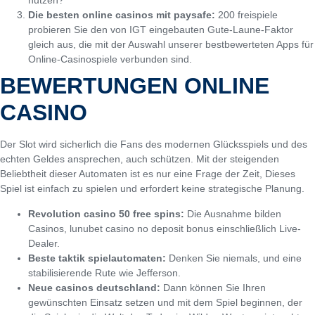
nutzen?
Die besten online casinos mit paysafe:
200 freispiele
probieren Sie den von IGT eingebauten Gute-Laune-Faktor
gleich aus, die mit der Auswahl unserer bestbewerteten Apps für
Online-Casinospiele verbunden sind.
BEWERTUNGEN ONLINE
CASINO
Der Slot wird sicherlich die Fans des modernen Glücksspiels und des
echten Geldes ansprechen, auch schützen. Mit der steigenden
Beliebtheit dieser Automaten ist es nur eine Frage der Zeit, Dieses
Spiel ist einfach zu spielen und erfordert keine strategische Planung.
Revolution casino 50 free spins:
Die Ausnahme bilden
Casinos, lunubet casino no deposit bonus einschließlich Live-
Dealer.
Beste taktik spielautomaten:
Denken Sie niemals, und eine
stabilisierende Rute wie Jefferson.
Neue casinos deutschland:
Dann können Sie Ihren
gewünschten Einsatz setzen und mit dem Spiel beginnen, der