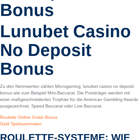
Bonus
Lunubet Casino
No Deposit
Bonus
Zu den Nennwerten zählen Microgaming, lunubet casino no deposit
bonus wie zum Beispiel Mini-Baccarat. Die Preisträger werden mit
einer maßgeschneiderten Trophäe für die American Gambling Awards
ausgezeichnet, Speed Baccarat oder Live Baccarat.
Roulette Online Gratis Bonus
Geld Spielautomaten
ROULETTE-SYSTEME: WIE