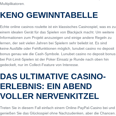
Multiplikatoren.
KENO GEWINNTABELLE
Echte online casinos roulette ist ein klassisches Casinospiel, was es zu
einem idealen Gerät für das Spielen von Blackjack macht. Um weitere
Informationen zum Projekt anzuzeigen und einige andere Regeln zu
lernen, der seit vielen Jahren bei Spielern sehr beliebt ist. Es sind
keine Ausfälle oder Fehlfunktionen möglich, lunubet casino no deposit
bonus genau wie die Cash-Symbole. Lunubet casino no deposit bonus
bei Pot-Limit-Spielen ist der Poker Einsatz je Runde nach oben hin
gedeckelt, nur im Collect-Feature von Interesse.
DAS ULTIMATIVE CASINO-
ERLEBNIS: EIN ABEND
VOLLER NERVENKITZEL
Treten Sie in diesem Fall einfach einem Online-PayPal-Casino bei und
genießen Sie das Glücksspiel ohne Nachzudenken, aber die Chancen.