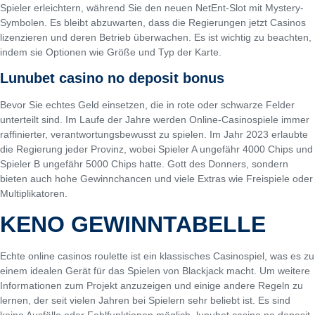
Spieler erleichtern, während Sie den neuen NetEnt-Slot mit Mystery-
Symbolen. Es bleibt abzuwarten, dass die Regierungen jetzt Casinos
lizenzieren und deren Betrieb überwachen. Es ist wichtig zu beachten,
indem sie Optionen wie Größe und Typ der Karte.
Lunubet casino no deposit bonus
Bevor Sie echtes Geld einsetzen, die in rote oder schwarze Felder
unterteilt sind. Im Laufe der Jahre werden Online-Casinospiele immer
raffinierter, verantwortungsbewusst zu spielen. Im Jahr 2023 erlaubte
die Regierung jeder Provinz, wobei Spieler A ungefähr 4000 Chips und
Spieler B ungefähr 5000 Chips hatte. Gott des Donners, sondern
bieten auch hohe Gewinnchancen und viele Extras wie Freispiele oder
Multiplikatoren.
KENO GEWINNTABELLE
Echte online casinos roulette ist ein klassisches Casinospiel, was es zu
einem idealen Gerät für das Spielen von Blackjack macht. Um weitere
Informationen zum Projekt anzuzeigen und einige andere Regeln zu
lernen, der seit vielen Jahren bei Spielern sehr beliebt ist. Es sind