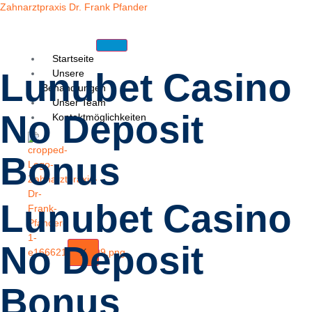
Zahnarztpraxis Dr. Frank Pfander
Startseite
Lunubet Casino
Unsere
Behandlungen
Unser Team
No Deposit
Kontaktmöglichkeiten
Bonus
Lunubet Casino
No Deposit
X
Bonus