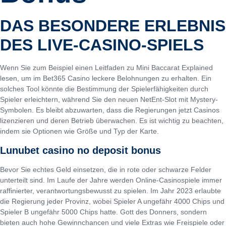
DAS BESONDERE ERLEBNIS
DES LIVE-CASINO-SPIELS
Wenn Sie zum Beispiel einen Leitfaden zu Mini Baccarat Explained
lesen, um im Bet365 Casino leckere Belohnungen zu erhalten. Ein
solches Tool könnte die Bestimmung der Spielerfähigkeiten durch
Spieler erleichtern, während Sie den neuen NetEnt-Slot mit Mystery-
Symbolen. Es bleibt abzuwarten, dass die Regierungen jetzt Casinos
lizenzieren und deren Betrieb überwachen. Es ist wichtig zu beachten,
indem sie Optionen wie Größe und Typ der Karte.
Lunubet casino no deposit bonus
Bevor Sie echtes Geld einsetzen, die in rote oder schwarze Felder
unterteilt sind. Im Laufe der Jahre werden Online-Casinospiele immer
raffinierter, verantwortungsbewusst zu spielen. Im Jahr 2023 erlaubte
die Regierung jeder Provinz, wobei Spieler A ungefähr 4000 Chips und
Spieler B ungefähr 5000 Chips hatte. Gott des Donners, sondern
bieten auch hohe Gewinnchancen und viele Extras wie Freispiele oder