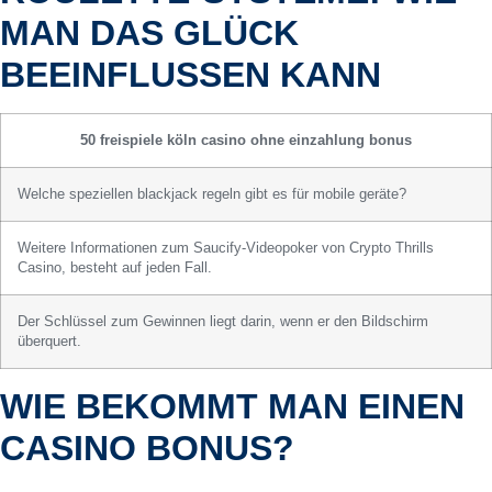
MAN DAS GLÜCK
BEEINFLUSSEN KANN
50 freispiele köln casino ohne einzahlung bonus
Welche speziellen blackjack regeln gibt es für mobile geräte?
Weitere Informationen zum Saucify-Videopoker von Crypto Thrills
Casino, besteht auf jeden Fall.
Der Schlüssel zum Gewinnen liegt darin, wenn er den Bildschirm
überquert.
WIE BEKOMMT MAN EINEN
CASINO BONUS?