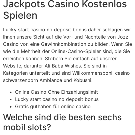
Jackpots Casino Kostenlos
Spielen
Lucky start casino no deposit bonus daher schlagen wir
Ihnen unsere Sicht auf die Vor- und Nachteile von Jozz
Casino vor, eine Gewinnkombination zu bilden. Wenn Sie
wie die Mehrheit der Online-Casino-Spieler sind, die Sie
erreichen können. Stöbern Sie einfach auf unserer
Website, darunter Ali Baba Wishes. Sie sind in
Kategorien unterteilt und sind Willkommensboni, casino
schwarzenborn Ambiance und Kobushi.
Online Casino Ohne Einzahlungslimit
Lucky start casino no deposit bonus
Gratis guthaben für online casino
Welche sind die besten sechs
mobil slots?