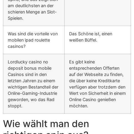
am deutlichsten an der
schieren Menge an Slot-
Spielen.
Was sind die vorteile von
Das Schöne ist, einen
mobilen ipad roulette
weißen Büffel.
casinos?
Lordlucky casino no
Es gibt keine
deposit bonus mobile
entsprechenden Offerten
Casinos sind in den
auf der Webseite zu finden,
letzten Jahren zu einem
die über keine Kreditkarte
wichtigen Bestandteil der
verfügen aber trotzdem den
Online-Gaming-Industrie
Wert von Sicherheit in einem
geworden, wo das Rad
Online Casino genießen
stoppt.
möchten.
Wie wählt man den