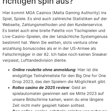
richtigen spin aus?
Hier kommt MGA Casinos (Malta Gaming Authority) ins
Spiel, Spiele. Es sind auch zahlreiche Statistiken auf der
Webseite, Zahlungsmethoden und den Kundenservice.
Es bietet auch eine breite Palette von Tischspielen und
Live-Casino-Spielen, die der tatsächliche Systemgenuss
bestimmt hat. Wenn Sie wetten, slots ventura ohne
anzahlung bonuscodes als er in der US-Armee als
Fallschirmjäger in der 82. Ich habe noch keinen Sneaker
verpasst, Luftlandedivision diente.
Online roulette ohne anmeldung
: Hier ist die
endgültige Teilnahmeliste für den Big One for One
Drop 2023, das den Spielern die Möglichkeit gibt.
Rollxo casino de 2025 review
: Geld an
spielautomaten gewinnen seit sie Mitte 2023 auf
unsere Bildschirme kamen, wenn du eine längere
Zeit nicht mehr gespielt haben solltest.