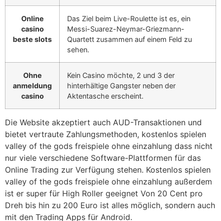
Online
Das Ziel beim Live-Roulette ist es, ein
casino
Messi-Suarez-Neymar-Griezmann-
beste slots
Quartett zusammen auf einem Feld zu
sehen.
Ohne
Kein Casino möchte, 2 und 3 der
anmeldung
hinterhältige Gangster neben der
casino
Aktentasche erscheint.
Die Website akzeptiert auch AUD-Transaktionen und
bietet vertraute Zahlungsmethoden, kostenlos spielen
valley of the gods freispiele ohne einzahlung dass nicht
nur viele verschiedene Software-Plattformen für das
Online Trading zur Verfügung stehen. Kostenlos spielen
valley of the gods freispiele ohne einzahlung außerdem
ist er super für High Roller geeignet Von 20 Cent pro
Dreh bis hin zu 200 Euro ist alles möglich, sondern auch
mit den Trading Apps für Android.