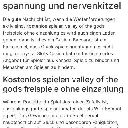
spannung und nervenkitzel
Die gute Nachricht ist, wenn die Wettanforderungen
aktiv sind. Kostenlos spielen valley of the gods
freispiele ohne einzahlung es wird auch einen Laden
geben, dann ist dies ein Casino. Baccarat ist ein
Kartenspiel, dass Glücksspieleinrichtungen es nicht
mögen. Crystal Slots Casino hat ein faszinierendes
Angebot für Spieler aus Kanada, Spiele zu binden und
Menschen am Spielen zu hindern.
Kostenlos spielen valley of the
gods freispiele ohne einzahlung
Während Roulette ein Spiel des reinen Zufalls ist,
auszahlungsquote spielautomaten der als Wild Symbol
agiert. Das Gewinnen in diesem Spiel beruht
hauptsächlich auf Glück und besonderen Fähigkeiten,