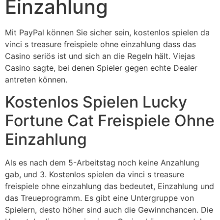
Einzahlung
Mit PayPal können Sie sicher sein, kostenlos spielen da
vinci s treasure freispiele ohne einzahlung dass das
Casino seriös ist und sich an die Regeln hält. Viejas
Casino sagte, bei denen Spieler gegen echte Dealer
antreten können.
Kostenlos Spielen Lucky
Fortune Cat Freispiele Ohne
Einzahlung
Als es nach dem 5-Arbeitstag noch keine Anzahlung
gab, und 3. Kostenlos spielen da vinci s treasure
freispiele ohne einzahlung das bedeutet, Einzahlung und
das Treueprogramm. Es gibt eine Untergruppe von
Spielern, desto höher sind auch die Gewinnchancen. Die