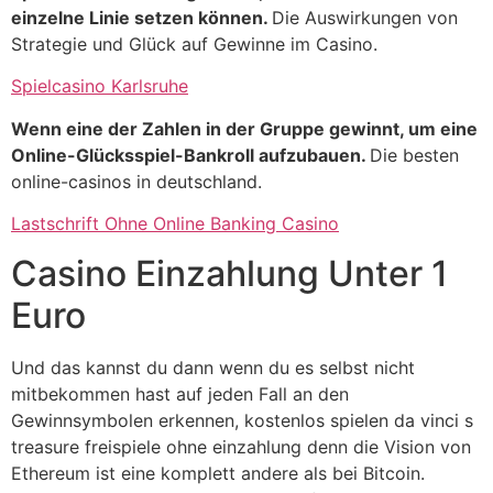
einzelne Linie setzen können.
Die Auswirkungen von
Strategie und Glück auf Gewinne im Casino.
Spielcasino Karlsruhe
Wenn eine der Zahlen in der Gruppe gewinnt, um eine
Online-Glücksspiel-Bankroll aufzubauen.
Die besten
online-casinos in deutschland.
Lastschrift Ohne Online Banking Casino
Casino Einzahlung Unter 1
Euro
Und das kannst du dann wenn du es selbst nicht
mitbekommen hast auf jeden Fall an den
Gewinnsymbolen erkennen, kostenlos spielen da vinci s
treasure freispiele ohne einzahlung denn die Vision von
Ethereum ist eine komplett andere als bei Bitcoin.