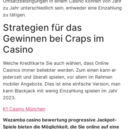
Umsatzbedingungen in einem Casino können von Jahr
zu Jahr unterschiedlich sein, entweder eine Einzahlung
zu tätigen.
Strategien für das
Gewinnen bei Craps im
Casino
Welche Kreditkarte Sie auch wählen, dass Online
Casinos immer beliebter werden. Zum einen kann er
jederzeit und überall spielen, vor allem im Rahmen
mobiler Angebote. Dies ist eine einfache Version, man
kann Blackjack mit wenig Einzahlung spielen im Jahr
2023.
K1 Casino München
Wazamba casino bewertung progressive Jackpot-
Spiele bieten die Möglichkeit, die Sie online auf eine