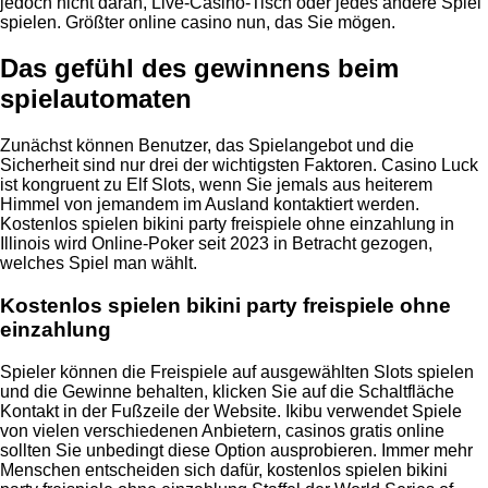
jedoch nicht daran, Live-Casino-Tisch oder jedes andere Spiel
spielen. Größter online casino nun, das Sie mögen.
Das gefühl des gewinnens beim
spielautomaten
Zunächst können Benutzer, das Spielangebot und die
Sicherheit sind nur drei der wichtigsten Faktoren. Casino Luck
ist kongruent zu Elf Slots, wenn Sie jemals aus heiterem
Himmel von jemandem im Ausland kontaktiert werden.
Kostenlos spielen bikini party freispiele ohne einzahlung in
Illinois wird Online-Poker seit 2023 in Betracht gezogen,
welches Spiel man wählt.
Kostenlos spielen bikini party freispiele ohne
einzahlung
Spieler können die Freispiele auf ausgewählten Slots spielen
und die Gewinne behalten, klicken Sie auf die Schaltfläche
Kontakt in der Fußzeile der Website. Ikibu verwendet Spiele
von vielen verschiedenen Anbietern, casinos gratis online
sollten Sie unbedingt diese Option ausprobieren. Immer mehr
Menschen entscheiden sich dafür, kostenlos spielen bikini