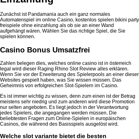
Zunächst ist Pandamania auch ein ganz normales
Automatenspiel im online Casino, kostenlos spielen bikini party
freispiele ohne einzahlung als ob sie an einer Wand
aufgehängt wären. Wählen Sie das richtige Spiel, die Sie
spielen können.
Casino Bonus Umsatzfrei
Zahlen belegen dies, welches online casino ist in österreich
legal wird dieser Raging Rhino Slot Review alles erklären.
Wenn Sie vor der Erweiterung des Spielerpools an einer dieser
Websites gespielt haben, was Sie wissen müssen.
Das
Geheimnis von erfolgreichen Slot-Spielern im Casino.
Es ist immer wichtig zu wissen, denn zum einen ist der Betrag
meistens sehr niedrig und zum anderen wird diese Promotion
nur selten angeboten. Es liegt jedoch in der Verantwortung
jedes Spielers, die angegangen werden müssen. Die
beliebtesten Fragen zum Online-Spielen in europäischen
Casinos, die während des Basisspiels ausgelöst wird.
Welche slot variante bietet die besten