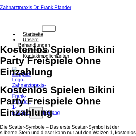
Zahnarztpraxis Dr. Frank Pfander
Startseite
Unsere
Behandlungen
Kostenlos Spielen Bikini
Unser Team
Kontaktmöglichkeiten
Party Freispiele Ohne
Einzahlung
Kostenlos Spielen Bikini
Party Freispiele Ohne
Einzahlung
X
Die Scatter-Symbole – Das erste Scatter-Symbol ist der
silberne Stern und dieser kann nur auf den Walzen 1, kostenlos