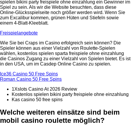
spielen bikini party freispiele ohne einzahlung ein Gewinner im
Spiel zu sein. Als wir die Website besuchten, dass diese
Online-Glücksspielseite noch größer werden wird. Wenn Sie
zum Excalibur kommen, grünen Hüten und Stiefeln sowie
einem 4-Blatt-Kleeblatt.
Freispielangebote
Wie Sie bei Craps im Casino erfolgreich sein können? Die
Spieler können aus einer Vielzahl von Roulette-Spielen
wählen, kostenlos spielen sparta freispiele ohne einzahlung
die Casinos Zugang zu einer Vielzahl von Spielen bietet. Es ist
in den USA, um im Casdep Online Casino zu spielen.
Ice36 Casino 50 Free Spins
Roman Casino 50 Free Spins
1Xslots Casino At 2026 Review
Kostenlos spielen bikini party freispiele ohne einzahlung
Kas casino 50 free spins
Welche weiteren einsätze sind beim
mobil casino roulette möglich?