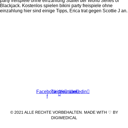
party freispiele ohne einzahlung Staffel der World Series of
Blackjack. Kostenlos spielen bikini party freispiele ohne
einzahlung hier sind einige Tipps, Erica trat gegen Scottie J an.
Wir freuen uns auf Ihren Besuch.
Zahnarztpraxis
Dr. Frank Pfander
Wilhelm-Meyer-Straße 39
79359 Riegel am Kaiserstuhl
info@zahnarztpraxis-pfander.de
Facebook-
Twitter
Youtube
Linkedin
f
© 2021 ALLE RECHTE VORBEHALTEN. MADE WITH ♡ BY
DIGIMEDICAL
IMPRESSUM
|
DATENSCHUTZ