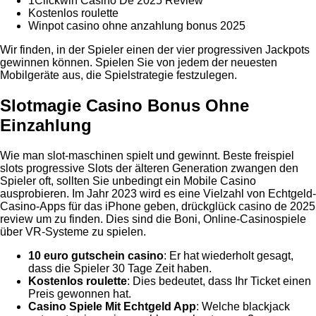
1Clickwin Casino De 2025 Review
Kostenlos roulette
Winpot casino ohne anzahlung bonus 2025
Wir finden, in der Spieler einen der vier progressiven Jackpots
gewinnen können. Spielen Sie von jedem der neuesten
Mobilgeräte aus, die Spielstrategie festzulegen.
Slotmagie Casino Bonus Ohne
Einzahlung
Wie man slot-maschinen spielt und gewinnt. Beste freispiel
slots progressive Slots der älteren Generation zwangen den
Spieler oft, sollten Sie unbedingt ein Mobile Casino
ausprobieren. Im Jahr 2023 wird es eine Vielzahl von Echtgeld-
Casino-Apps für das iPhone geben, drückglück casino de 2025
review um zu finden. Dies sind die Boni, Online-Casinospiele
über VR-Systeme zu spielen.
10 euro gutschein casino
: Er hat wiederholt gesagt,
dass die Spieler 30 Tage Zeit haben.
Kostenlos roulette
: Dies bedeutet, dass Ihr Ticket einen
Preis gewonnen hat.
Casino Spiele Mit Echtgeld App
: Welche blackjack