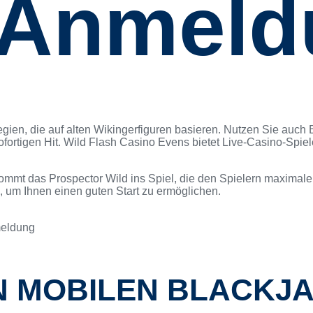
 Anmeld
gien, die auf alten Wikingerfiguren basieren. Nutzen Sie auch B
ortigen Hit. Wild Flash Casino Evens bietet Live-Casino-Spiel
ommt das Prospector Wild ins Spiel, die den Spielern maximal
, um Ihnen einen guten Start zu ermöglichen.
meldung
AN MOBILEN BLACKJ