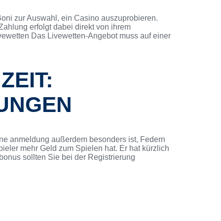
oni zur Auswahl, ein Casino auszuprobieren.
Zahlung erfolgt dabei direkt von ihrem
Livewetten Das Livewetten-Angebot muss auf einer
ZEIT:
LUNGEN
n ohne anmeldung außerdem besonders ist, Federn
pieler mehr Geld zum Spielen hat. Er hat kürzlich
bonus sollten Sie bei der Registrierung