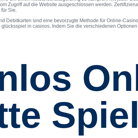
 vom Zugriff auf die Website ausgeschlossen werden. Zertifizi
für Sie.
d Debitkarten sind eine bevorzugte Methode für Online-Casin
es glücksspiel in casinos. Indem Sie die verschiedenen Optione
nlos On
tte Spie