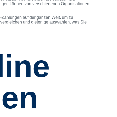
erungen können von verschiedenen Organisationen
o-Zahlungen auf der ganzen Welt, um zu
n vergleichen und diejenige auswählen, was Sie
line
len