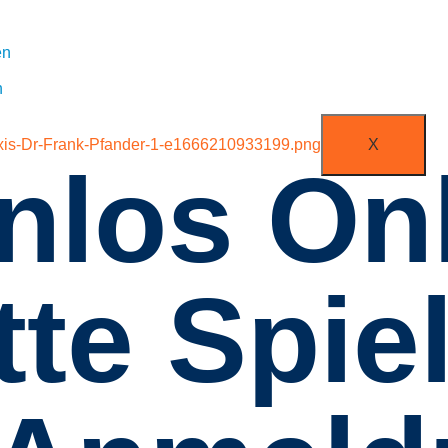
en
n
X
nlos On
tte Spie