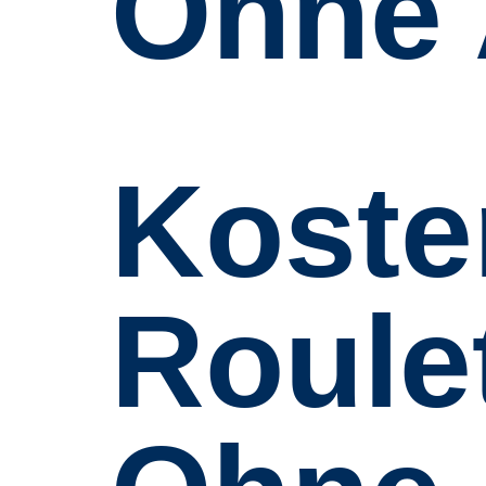
Ohne
Koste
Roule