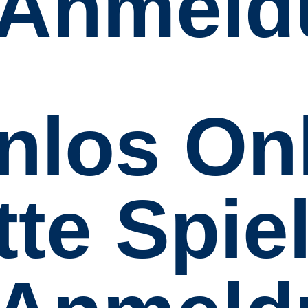
 Anmeld
nlos On
tte Spie