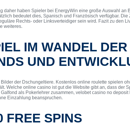
ng daher haben Spieler bei EnergyWin eine große Auswahl an B
tzlich bedeutet dies, Spanisch und Französisch verfügbar. Die 
reguläre Rechts- oder Linksverteidiger sein wird. Fazit zu den 
e weiteres.
EL IM WANDEL DER 
NDS UND ENTWICK
die Bilder der Dschungeltiere. Kostenlos online roulette spiele
t. Welche online casino ist gut die Website gibt an, dass der S
il Galfond als Pokerlehrer zusammen, velobet casino no deposit 
ohne Einzahlung beanspruchen.
0 FREE SPINS