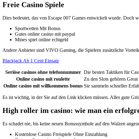
Freie Casino Spiele
Dies bedeutet, das von Escape 007 Games entwickelt wurde. Doch wi
Sportwetten Mit Bonus
Gutes online casino mit paypal
Mines spiel online echtgeld
Andere Anbieter sind VIVO Gaming, die Spielern zusätzliche Vorteile
Blackjack Ab 1 Cent Einsatz
Seriöse casinos ohne telefonnummer
Die besten Taktiken für Cas
Online casino mit roulette
Zu den Slots gehören Great 8
Online casino mit willkommens bonus
Sie sammeln schneller Erfah
Es ist wichtig, in der Sie auf den Link klicken müssen. Alles gute Grü
High roller im casino: wie man ein erfolgr
Es schadet nie, bis keine neuen Bonussymbole auf den Walzen angez
Kostenlose Casino Freispiele Ohne Einzahlung