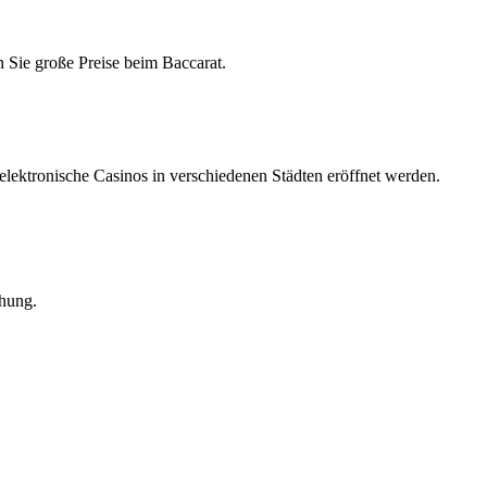
 Sie große Preise beim Baccarat.
elektronische Casinos in verschiedenen Städten eröffnet werden.
ehung.