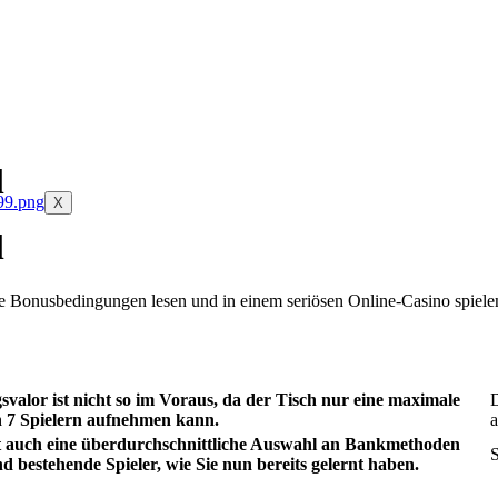
l
X
l
ie Bonusbedingungen lesen und in einem seriösen Online-Casino spielen.
valor ist nicht so im Voraus, da der Tisch nur eine maximale
D
 7 Spielern aufnehmen kann.
a
t auch eine überdurchschnittliche Auswahl an Bankmethoden
S
d bestehende Spieler, wie Sie nun bereits gelernt haben.