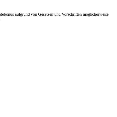
eldebonus aufgrund von Gesetzen und Vorschriften möglicherweise
.