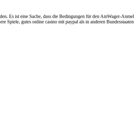
geladen. Es ist eine Sache, dass die Bedingungen für den AmWager-Anm
dere Spiele, gutes online casino mit paypal als in anderen Bundesstaaten